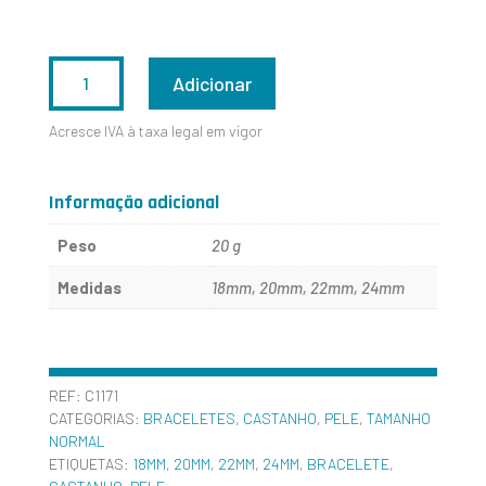
QUANTIDADE
Adicionar
DE
Acresce IVA à taxa legal em vigor
C1171
Informação adicional
Peso
20 g
Medidas
18mm, 20mm, 22mm, 24mm
REF:
C1171
CATEGORIAS:
BRACELETES
,
CASTANHO
,
PELE
,
TAMANHO
NORMAL
ETIQUETAS:
18MM
,
20MM
,
22MM
,
24MM
,
BRACELETE
,