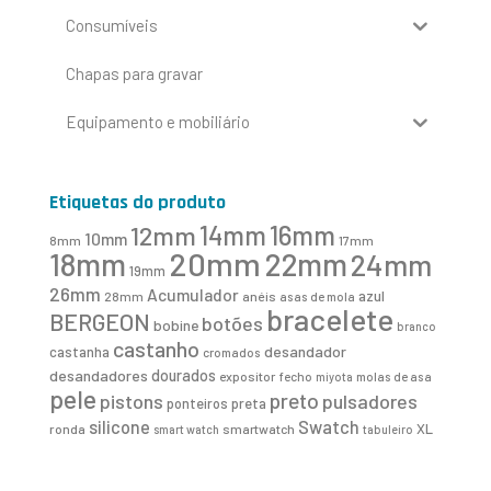
Consumíveis
Chapas para gravar
Equipamento e mobiliário
Etiquetas do produto
16mm
12mm
14mm
10mm
8mm
17mm
20mm
18mm
22mm
24mm
19mm
26mm
Acumulador
azul
28mm
anéis
asas de mola
bracelete
BERGEON
botões
bobine
branco
castanho
desandador
castanha
cromados
desandadores
dourados
expositor
fecho
molas de asa
miyota
pele
preto
pistons
pulsadores
ponteiros
preta
Swatch
silicone
XL
ronda
smartwatch
smart watch
tabuleiro