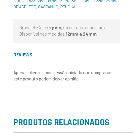
ETIQUETAS:
12MM
,
14MM
,
16MM
,
18MM
,
20MM
,
22MM
,
24MM
,
BRACELETE
,
CASTANHO
,
PELE
,
XL
Bracelete XL em
pele
, na cor castanho claro.
Disponível nas medidas
12mm a 24mm
REVIEWS
Apenas clientes com sessão iniciada que compraram
este produto podem deixar opinião.
PRODUTOS RELACIONADOS