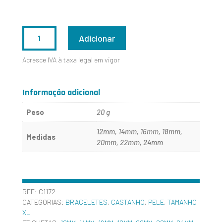
QUANTIDADE
Adicionar
DE
Acresce IVA à taxa legal em vigor
C1172
Informação adicional
Peso
20 g
12mm, 14mm, 16mm, 18mm,
Medidas
20mm, 22mm, 24mm
REF:
C1172
CATEGORIAS:
BRACELETES
,
CASTANHO
,
PELE
,
TAMANHO
XL