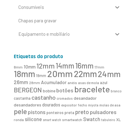
Consumíveis
Chapas para gravar
Equipamento e mobiliário
Etiquetas do produto
16mm
12mm
14mm
10mm
8mm
17mm
20mm
18mm
22mm
24mm
19mm
26mm
Acumulador
azul
28mm
anéis
asas de mola
bracelete
BERGEON
botões
bobine
branco
castanho
desandador
castanha
cromados
desandadores
dourados
expositor
fecho
molas de asa
miyota
pele
preto
pistons
pulsadores
ponteiros
preta
Swatch
silicone
XL
ronda
smartwatch
smart watch
tabuleiro