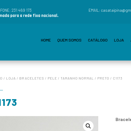
231 469 173
casataipina@gm
EFONE:
EMAIL:
ada para a rede fixa nacional.
HOME
QUEM SOMOS
CATÁLOGO
LOJA
IO
/
LOJA
/
BRACELETES
/
PELE
/
TAMANHO NORMAL
/
PRETO
/ C1173
1173
Bracel