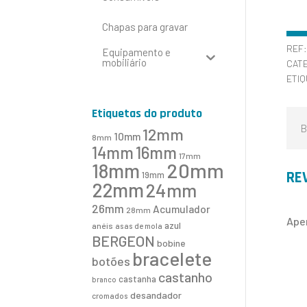
Chapas para gravar
REF
Equipamento e
mobiliário
CAT
ETI
Etiquetas do produto
B
12mm
10mm
8mm
16mm
14mm
17mm
20mm
18mm
RE
19mm
22mm
24mm
26mm
Acumulador
28mm
Ape
azul
anéis
asas de mola
BERGEON
bobine
bracelete
botões
castanho
castanha
branco
desandador
cromados