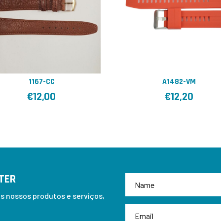
1167-CC
A1482-VM
€
12,00
€
12,20
TER
 nossos produtos e serviços,