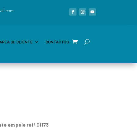
ail.com
ÁREA DE CLIENTE
CONTACTOS
ete em pele refª C1173