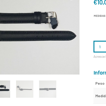
€
10,
MEDIDAS
QUANTID
DE
Acresce 
C1173
Infor
Peso
Medid