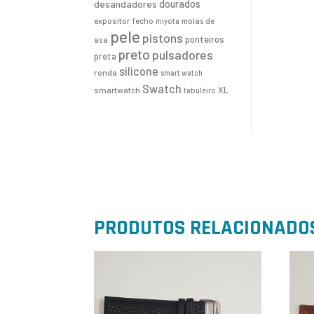
desandadores
dourados
expositor
fecho
molas de
miyota
pele
pistons
ponteiros
asa
preto
pulsadores
preta
silicone
ronda
smart watch
Swatch
XL
smartwatch
tabuleiro
PRODUTOS RELACIONADO