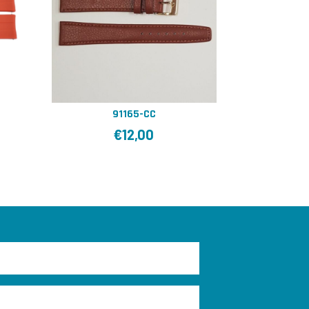
91165-CC
€
12,00