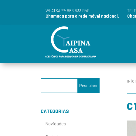
963 633 949
WHATSAPP:
TEL
Chamada para a rede móvel nacional.
Cham
INÍC
C
CATEGORIAS
Novidades