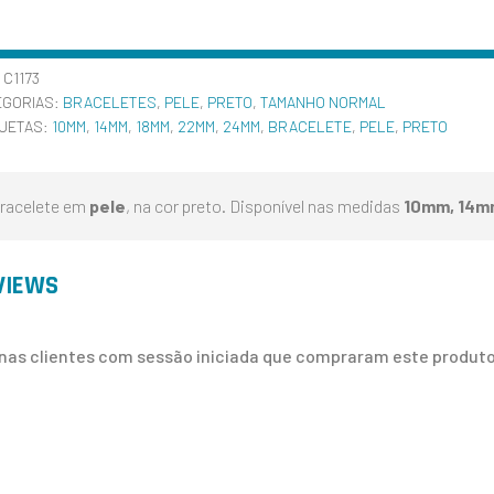
:
C1173
EGORIAS:
BRACELETES
,
PELE
,
PRETO
,
TAMANHO NORMAL
QUETAS:
10MM
,
14MM
,
18MM
,
22MM
,
24MM
,
BRACELETE
,
PELE
,
PRETO
racelete em
pele
, na cor preto. Disponível nas medidas
10mm, 14m
VIEWS
nas clientes com sessão iniciada que compraram este produto