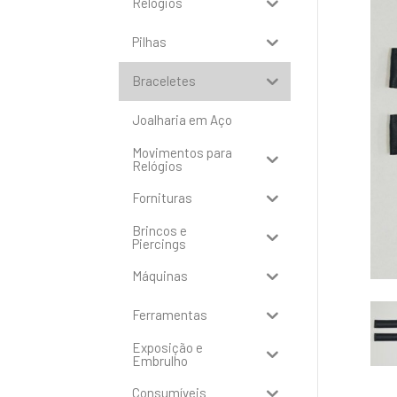
Relógios
Pilhas
Braceletes
Joalharia em Aço
Movimentos para
Relógios
Fornituras
Brincos e
Piercings
Máquinas
Ferramentas
Exposição e
Embrulho
Consumíveis