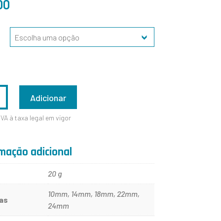
00
ADE
Adicionar
IVA à taxa legal em vigor
mação adicional
20 g
10mm, 14mm, 18mm, 22mm,
as
24mm