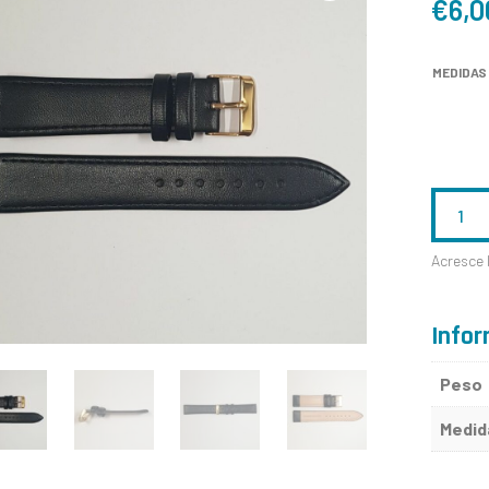
€
6,0
MEDIDAS
QUANTID
DE
Acresce 
C1178-
P
Infor
Peso
Medid