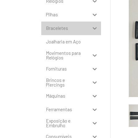
Relógios
Pilhas
Braceletes
Joalharia em Aço
Movimentos para
Relógios
Fornituras
Brincos e
Piercings
Máquinas
Ferramentas
Exposição e
Embrulho
Consumíveis