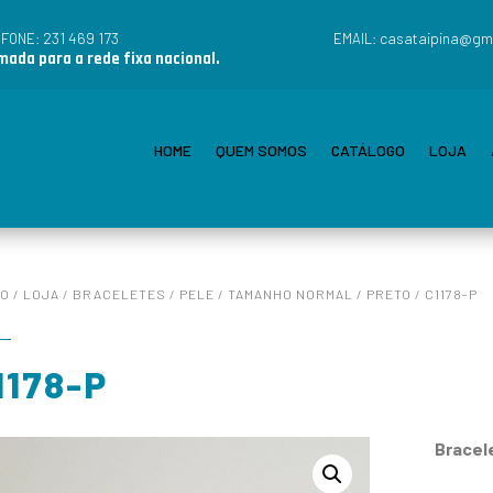
231 469 173
casataipina@gm
EFONE:
EMAIL:
ada para a rede fixa nacional.
HOME
QUEM SOMOS
CATÁLOGO
LOJA
IO
/
LOJA
/
BRACELETES
/
PELE
/
TAMANHO NORMAL
/
PRETO
/ C1178-P
1178-P
Bracel