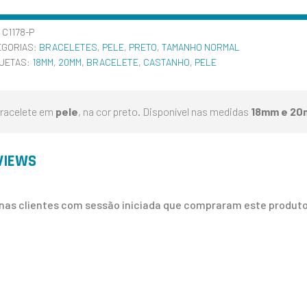
:
C1178-P
EGORIAS:
BRACELETES
,
PELE
,
PRETO
,
TAMANHO NORMAL
QUETAS:
18MM
,
20MM
,
BRACELETE
,
CASTANHO
,
PELE
racelete em
pele
, na cor preto. Disponível nas medidas
18mm e 2
VIEWS
nas clientes com sessão iniciada que compraram este produto