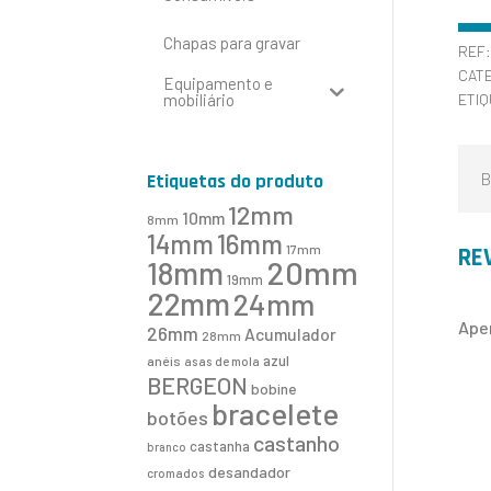
Chapas para gravar
REF
CAT
Equipamento e
mobiliário
ETI
B
Etiquetas do produto
12mm
10mm
8mm
16mm
14mm
17mm
RE
20mm
18mm
19mm
22mm
24mm
Ape
26mm
Acumulador
28mm
azul
anéis
asas de mola
BERGEON
bobine
bracelete
botões
castanho
castanha
branco
desandador
cromados