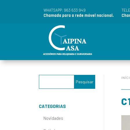
963 633 949
WHATSAPP:
TEL
Chamada para a rede móvel nacional.
Cham
INÍC
C
CATEGORIAS
Novidades