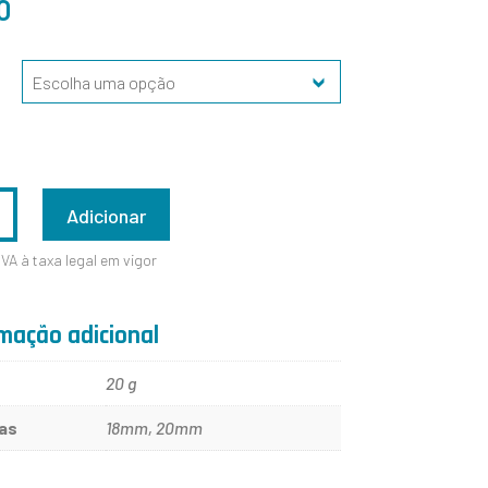
0
ADE
Adicionar
IVA à taxa legal em vigor
mação adicional
20 g
as
18mm, 20mm