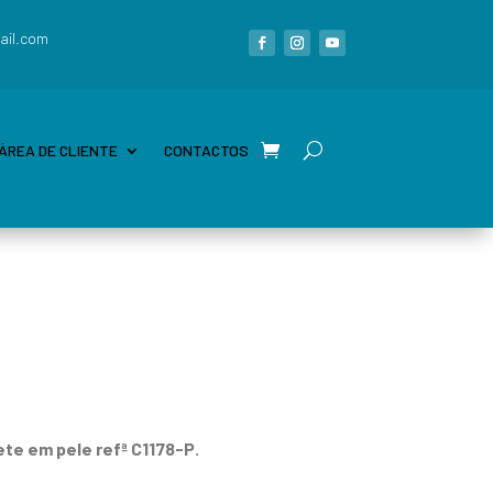
ail.com
ÁREA DE CLIENTE
CONTACTOS
ete em pele refª C1178-P.