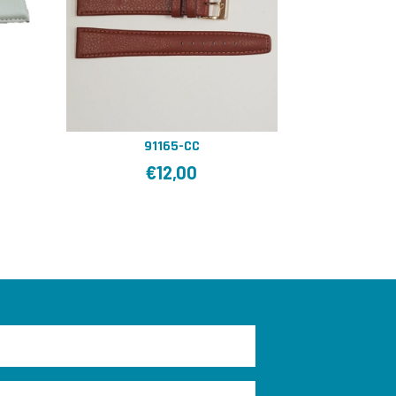
91165-CC
€
12,00