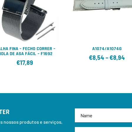
LHA FINA – FECHO CORRER –
A1074/A1074G
OLA DE ASA FÁCIL – F1692
€
8,54
–
€
8,94
€
17,89
TER
 nossos produtos e serviços,