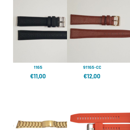
1165
91165-CC
€
11,00
€
12,00