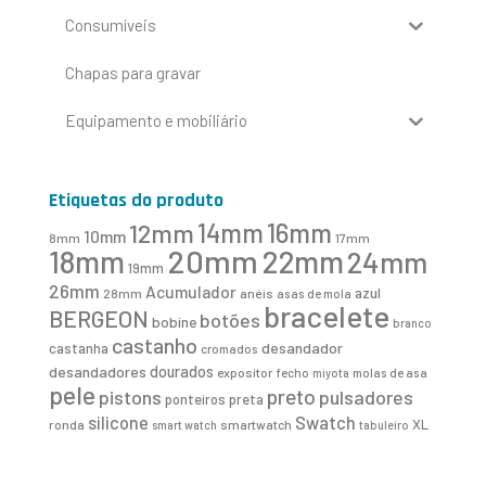
Consumíveis
Chapas para gravar
Equipamento e mobiliário
Etiquetas do produto
16mm
12mm
14mm
10mm
8mm
17mm
20mm
18mm
22mm
24mm
19mm
26mm
Acumulador
azul
28mm
anéis
asas de mola
bracelete
BERGEON
botões
bobine
branco
castanho
desandador
castanha
cromados
desandadores
dourados
expositor
fecho
molas de asa
miyota
pele
preto
pistons
pulsadores
ponteiros
preta
Swatch
silicone
XL
ronda
smartwatch
smart watch
tabuleiro