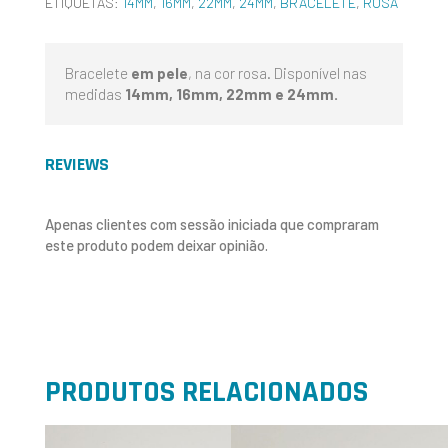
ETIQUETAS:
14MM
,
16MM
,
22MM
,
24MM
,
BRACELETE
,
ROSA
Bracelete
em pele
, na cor rosa. Disponível nas
medidas
14mm, 16mm, 22mm e 24mm.
REVIEWS
Apenas clientes com sessão iniciada que compraram
este produto podem deixar opinião.
PRODUTOS RELACIONADOS