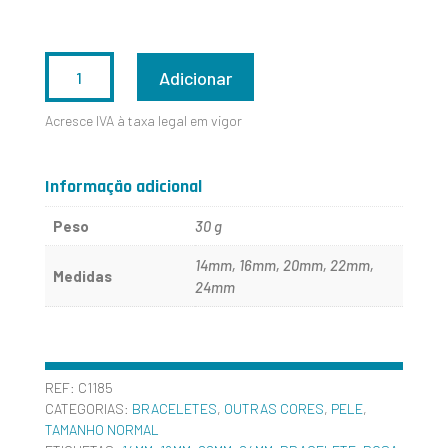
QUANTIDADE
Adicionar
DE
Acresce IVA à taxa legal em vigor
C1185
Informação adicional
Peso
30 g
14mm, 16mm, 20mm, 22mm,
Medidas
24mm
REF:
C1185
CATEGORIAS:
BRACELETES
,
OUTRAS CORES
,
PELE
,
TAMANHO NORMAL