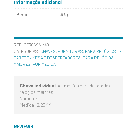
Informação adicional
DAR
Peso
30 g
CORDA
INDIVIDUAL
Nº0
REF:
CT7069A-Nº0
CATEGORIAS:
CHAVES
,
FORNITURAS
,
PARA RELÓGIOS DE
–
PAREDE / MESA E DESPERTADORES
,
PARA RELÓGIOS
MAIORES
,
POR MEDIDA
2,25MM
Chave individual
por medida para dar corda a
relógios maiores.
Número: 0
Medida: 2,25MM
REVIEWS