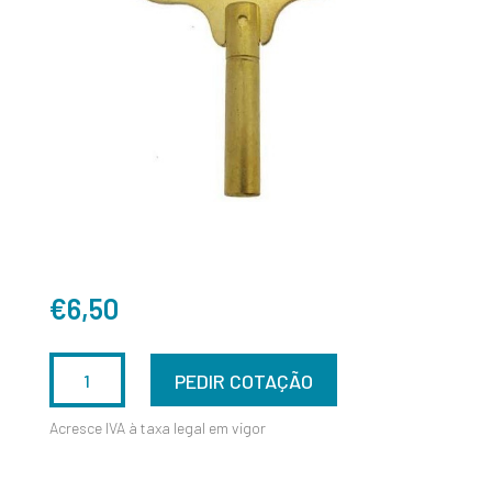
€
6,50
QUANTIDADE
PEDIR COTAÇÃO
DE
Acresce IVA à taxa legal em vigor
CHAVE
PARA