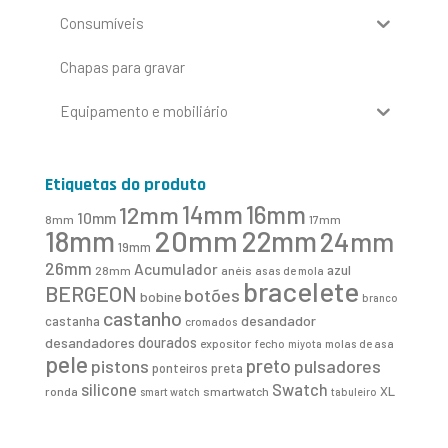
Consumíveis
Chapas para gravar
Equipamento e mobiliário
Etiquetas do produto
16mm
12mm
14mm
10mm
8mm
17mm
20mm
18mm
22mm
24mm
19mm
26mm
Acumulador
azul
28mm
anéis
asas de mola
bracelete
BERGEON
botões
bobine
branco
castanho
desandador
castanha
cromados
desandadores
dourados
expositor
fecho
molas de asa
miyota
pele
preto
pistons
pulsadores
ponteiros
preta
Swatch
silicone
XL
ronda
smartwatch
smart watch
tabuleiro