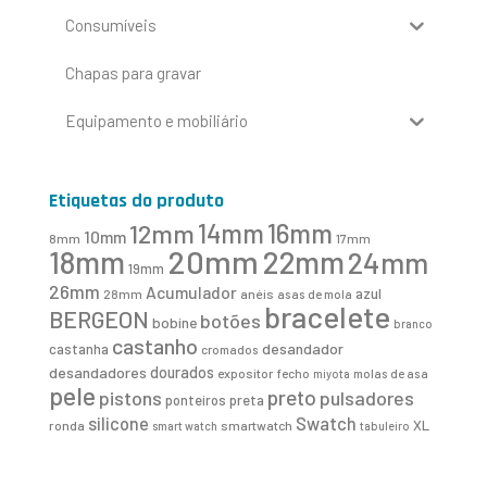
Consumíveis
Chapas para gravar
Equipamento e mobiliário
Etiquetas do produto
16mm
12mm
14mm
10mm
8mm
17mm
20mm
18mm
22mm
24mm
19mm
26mm
Acumulador
azul
28mm
anéis
asas de mola
bracelete
BERGEON
botões
bobine
branco
castanho
desandador
castanha
cromados
desandadores
dourados
expositor
fecho
molas de asa
miyota
pele
preto
pistons
pulsadores
ponteiros
preta
Swatch
silicone
XL
ronda
smartwatch
smart watch
tabuleiro