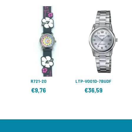
R721-20
LTP-V001D-7BUDF
€
9,76
€
36,59