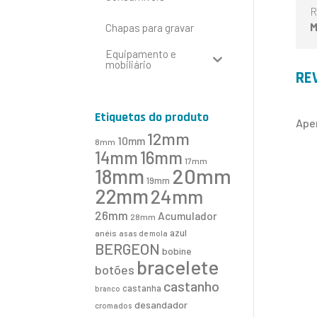
R
M
Chapas para gravar
Equipamento e
mobiliário
RE
Etiquetas do produto
Ape
12mm
10mm
8mm
16mm
14mm
17mm
20mm
18mm
19mm
22mm
24mm
26mm
Acumulador
28mm
azul
anéis
asas de mola
BERGEON
bobine
bracelete
botões
castanho
castanha
branco
desandador
cromados