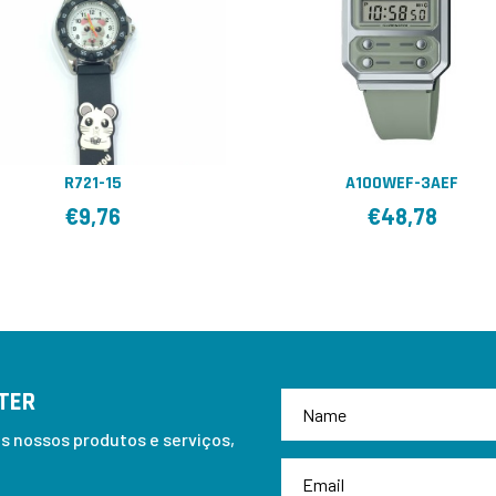
R721-15
A100WEF-3AEF
€
9,76
€
48,78
TER
 nossos produtos e serviços,