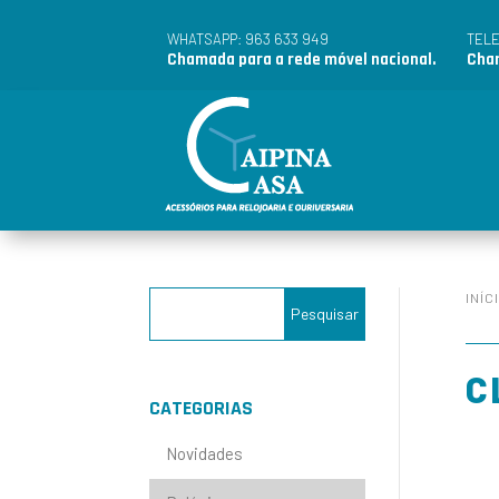
963 633 949
WHATSAPP:
TEL
Chamada para a rede móvel nacional.
Cham
INÍC
C
CATEGORIAS
Novidades