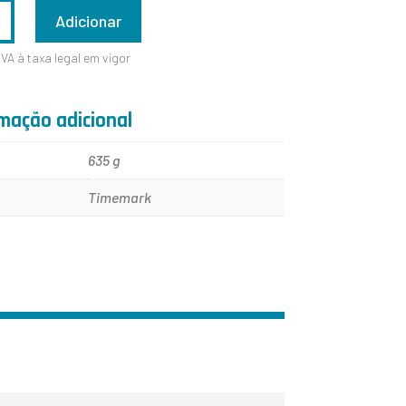
ADE
Adicionar
IVA à taxa legal em vigor
mação adicional
635 g
Timemark