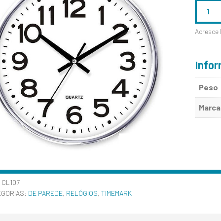
QUANTID
DE
Acresce 
CL107
Infor
Peso
Marca
:
CL107
EGORIAS:
DE PAREDE
,
RELÓGIOS
,
TIMEMARK