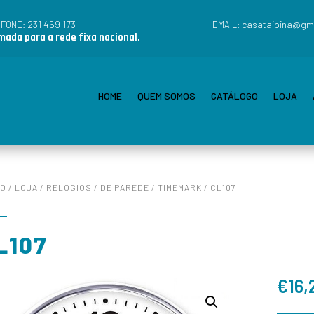
231 469 173
casataipina@gm
EFONE:
EMAIL:
ada para a rede fixa nacional.
HOME
QUEM SOMOS
CATÁLOGO
LOJA
IO
/
LOJA
/
RELÓGIOS
/
DE PAREDE
/
TIMEMARK
/ CL107
L107
€
16,