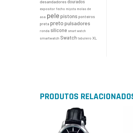
desandadores
dourados
expositor
fecho
molas de
miyota
pele
pistons
ponteiros
asa
preto
pulsadores
preta
silicone
ronda
smart watch
Swatch
XL
smartwatch
tabuleiro
PRODUTOS RELACIONADO