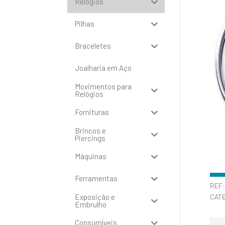
Relógios
Pilhas
Braceletes
Joalharia em Aço
Movimentos para
Relógios
Fornituras
Brincos e
Piercings
Máquinas
Ferramentas
REF
Exposição e
CAT
Embrulho
Consumíveis