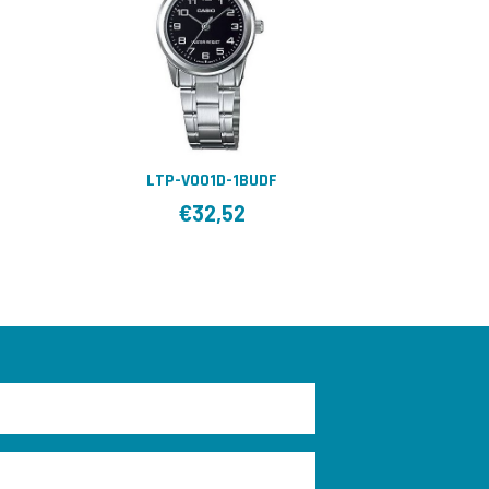
LTP-V001D-1BUDF
€
32,52