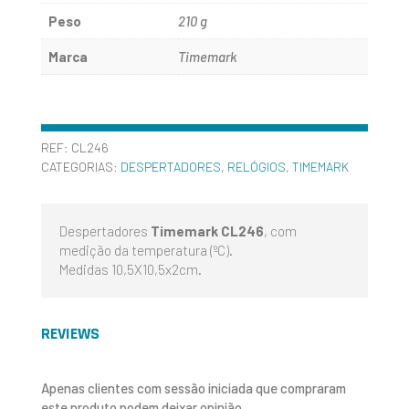
Peso
210 g
Marca
Timemark
REF:
CL246
CATEGORIAS:
DESPERTADORES
,
RELÓGIOS
,
TIMEMARK
Despertadores
Timemark CL246
, com
medição da temperatura (ºC).
Medidas 10,5X10,5x2cm.
REVIEWS
Apenas clientes com sessão iniciada que compraram
este produto podem deixar opinião.