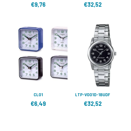
€
9,76
€
32,52
CL01
LTP-V001D-1BUDF
€
6,49
€
32,52