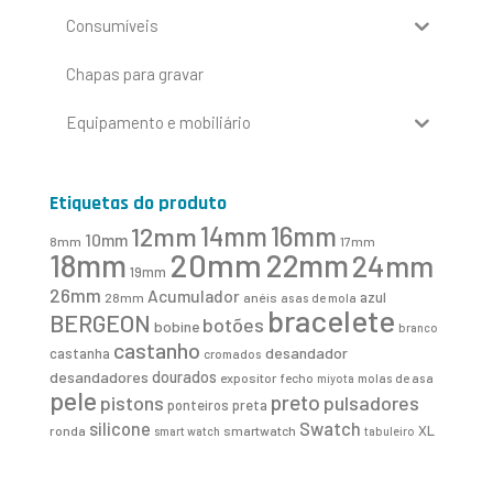
Consumíveis
Chapas para gravar
Equipamento e mobiliário
Etiquetas do produto
16mm
12mm
14mm
10mm
8mm
17mm
20mm
18mm
22mm
24mm
19mm
26mm
Acumulador
azul
28mm
anéis
asas de mola
bracelete
BERGEON
botões
bobine
branco
castanho
desandador
castanha
cromados
desandadores
dourados
expositor
fecho
molas de asa
miyota
pele
preto
pistons
pulsadores
ponteiros
preta
Swatch
silicone
XL
ronda
smartwatch
smart watch
tabuleiro