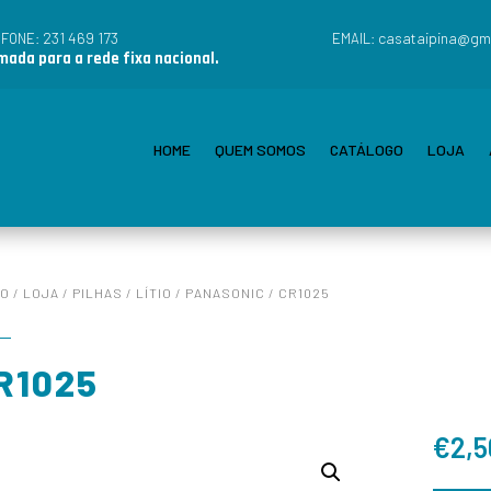
231 469 173
casataipina@gm
EFONE:
EMAIL:
ada para a rede fixa nacional.
HOME
QUEM SOMOS
CATÁLOGO
LOJA
IO
/
LOJA
/
PILHAS
/
LÍTIO
/
PANASONIC
/ CR1025
R1025
€
2,5