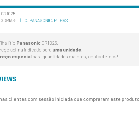
:
CR1025
EGORIAS:
LÍTIO
,
PANASONIC
,
PILHAS
ilha lítio
Panasonic
CR1025.
reço acima indicado para
uma unidade
.
reço especial
para quantidades maiores, contacte-nos!
VIEWS
nas clientes com sessão iniciada que compraram este produto