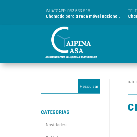
963 633 949
WHATSAPP:
TEL
Chamada para a rede móvel nacional.
Cham
INÍC
C
CATEGORIAS
Novidades