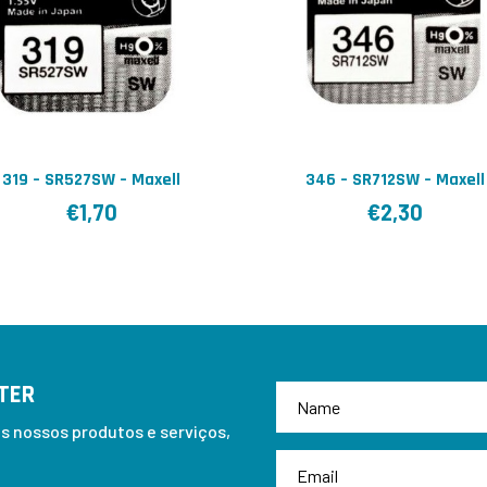
319 – SR527SW – Maxell
346 – SR712SW – Maxell
€
1,70
€
2,30
TER
 nossos produtos e serviços,