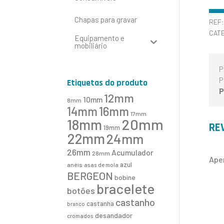
Chapas para gravar
REF
CAT
Equipamento e
mobiliário
P
P
Etiquetas do produto
P
12mm
10mm
8mm
16mm
14mm
17mm
20mm
18mm
RE
19mm
22mm
24mm
26mm
Acumulador
28mm
Ape
azul
anéis
asas de mola
BERGEON
bobine
bracelete
botões
castanho
castanha
branco
desandador
cromados