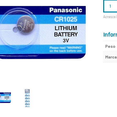
QUANTID
DE
Acresce 
CR1025
Infor
Peso
Marca