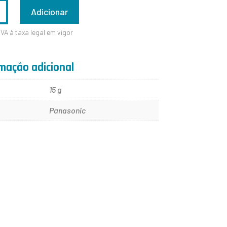
ADE
Adicionar
IVA à taxa legal em vigor
mação adicional
15 g
Panasonic