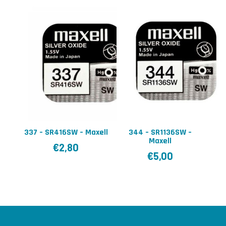
337 – SR416SW – Maxell
344 – SR1136SW –
Maxell
€
2,80
€
5,00