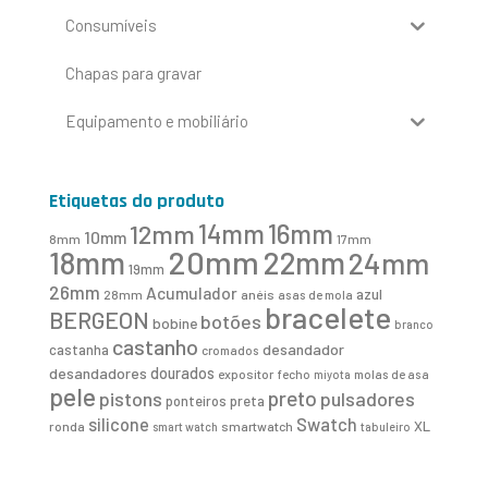
Consumíveis
Chapas para gravar
Equipamento e mobiliário
Etiquetas do produto
16mm
12mm
14mm
10mm
8mm
17mm
20mm
18mm
22mm
24mm
19mm
26mm
Acumulador
azul
28mm
anéis
asas de mola
bracelete
BERGEON
botões
bobine
branco
castanho
desandador
castanha
cromados
desandadores
dourados
expositor
fecho
molas de asa
miyota
pele
preto
pistons
pulsadores
ponteiros
preta
Swatch
silicone
XL
ronda
smartwatch
smart watch
tabuleiro