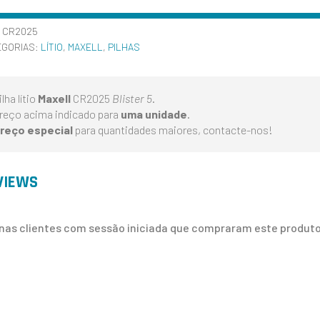
:
CR2025
EGORIAS:
LÍTIO
,
MAXELL
,
PILHAS
ilha lítio
Maxell
CR2025
Blister 5
.
reço acima indicado para
uma unidade
.
reço especial
para quantidades maiores, contacte-nos!
VIEWS
nas clientes com sessão iniciada que compraram este produto