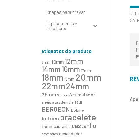
Chapas para gravar
REF
CAT
Equipamento e
mobiliário
P
P
Etiquetas do produto
P
12mm
10mm
8mm
16mm
14mm
17mm
20mm
18mm
RE
19mm
22mm
24mm
26mm
Acumulador
28mm
Ape
azul
anéis
asas de mola
BERGEON
bobine
bracelete
botões
castanho
castanha
branco
desandador
cromados