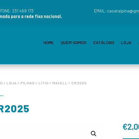
231 469 173
casataipina@gm
EFONE:
EMAIL:
ada para a rede fixa nacional.
HOME
QUEM SOMOS
CATÁLOGO
LOJA
IO
/
LOJA
/
PILHAS
/
LÍTIO
/
MAXELL
/ CR2025
R2025
€
2,0