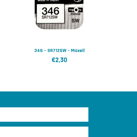
346 – SR712SW – Maxell
€
2,30