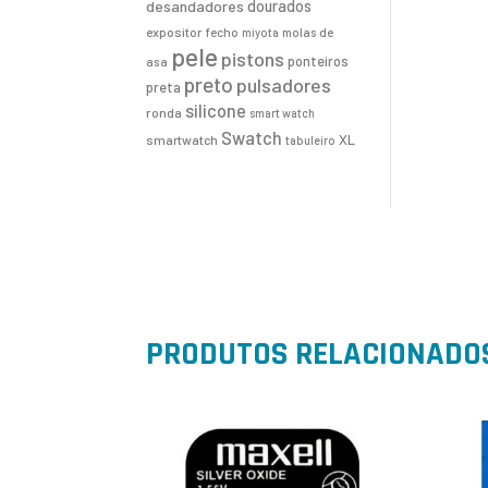
desandadores
dourados
expositor
fecho
molas de
miyota
pele
pistons
ponteiros
asa
preto
pulsadores
preta
silicone
ronda
smart watch
Swatch
XL
smartwatch
tabuleiro
PRODUTOS RELACIONADO