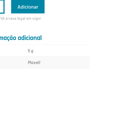
ADE
Adicionar
IVA à taxa legal em vigor
mação adicional
5 g
Maxell