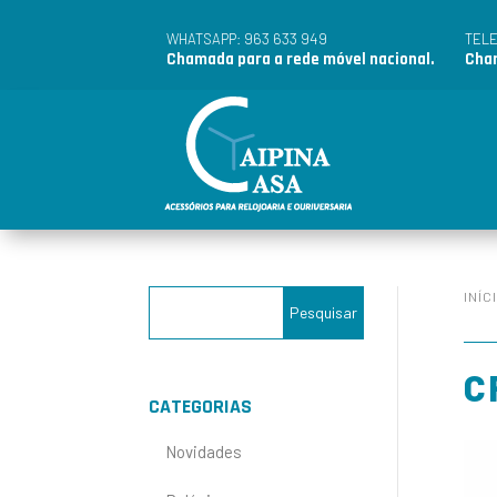
963 633 949
WHATSAPP:
TEL
Chamada para a rede móvel nacional.
Cham
INÍC
C
CATEGORIAS
Novidades