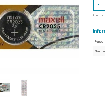
QUANTID
DE
Acresce 
CR2025
Infor
Peso
Marca