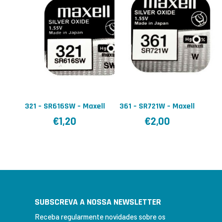
321 – SR616SW – Maxell
361 – SR721W – Maxell
€
1,20
€
2,00
SUBSCREVA A NOSSA NEWSLETTER
Receba regularmente novidades sobre os