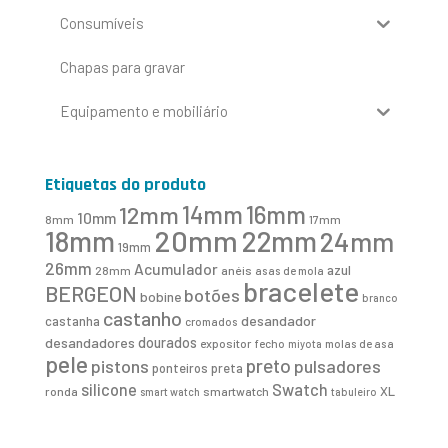
Consumíveis
Chapas para gravar
Equipamento e mobiliário
Etiquetas do produto
16mm
12mm
14mm
10mm
8mm
17mm
20mm
18mm
22mm
24mm
19mm
26mm
Acumulador
azul
28mm
anéis
asas de mola
bracelete
BERGEON
botões
bobine
branco
castanho
desandador
castanha
cromados
desandadores
dourados
expositor
fecho
molas de asa
miyota
pele
preto
pistons
pulsadores
ponteiros
preta
Swatch
silicone
XL
ronda
smartwatch
smart watch
tabuleiro