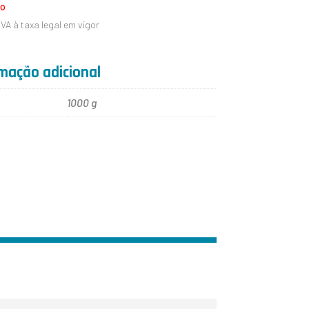
do
IVA à taxa legal em vigor
mação adicional
1000 g