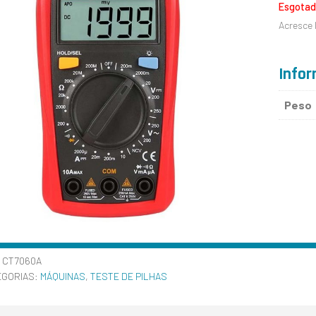
Esgota
Acresce 
Infor
Peso
:
CT7060A
EGORIAS:
MÁQUINAS
,
TESTE DE PILHAS