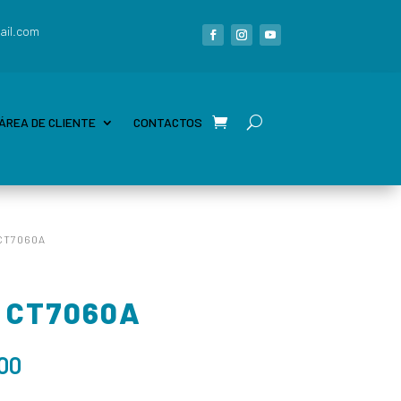
ail.com
ÁREA DE CLIENTE
CONTACTOS
 CT7060A
– CT7060A
00