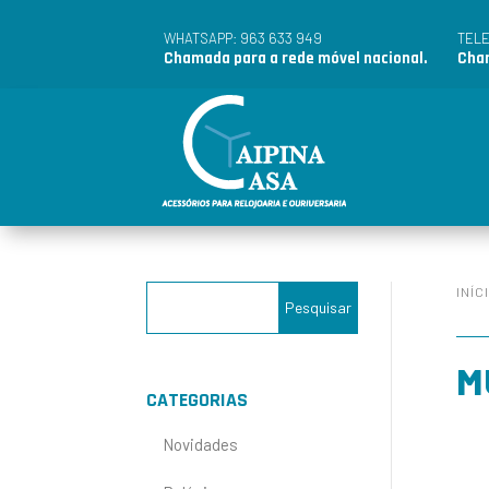
963 633 949
WHATSAPP:
TEL
Chamada para a rede móvel nacional.
Cham
INÍC
M
CATEGORIAS
Novidades