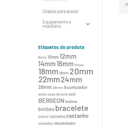
M
Chapas para gravar
Equipamento e
mobiliário
Etiquetas do produto
12mm
10mm
8mm
16mm
14mm
17mm
20mm
18mm
19mm
22mm
24mm
26mm
Acumulador
28mm
azul
anéis
asas de mola
BERGEON
bobine
bracelete
botões
castanho
castanha
branco
desandador
cromados