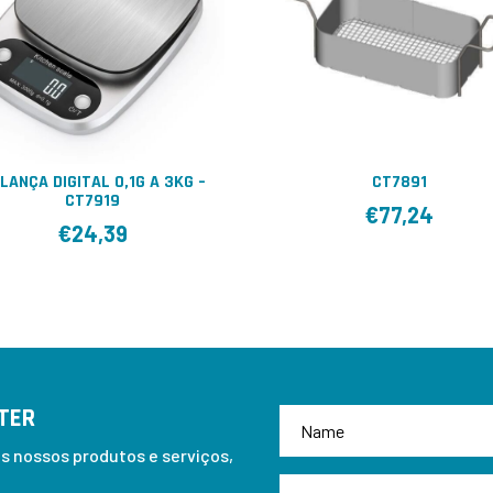
LANÇA DIGITAL 0,1G A 3KG –
CT7891
CT7919
€
77,24
€
24,39
TER
 nossos produtos e serviços,