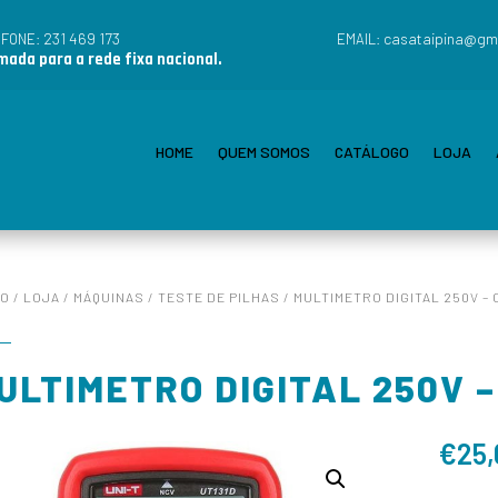
231 469 173
casataipina@gm
EFONE:
EMAIL:
ada para a rede fixa nacional.
HOME
QUEM SOMOS
CATÁLOGO
LOJA
IO
/
LOJA
/
MÁQUINAS
/
TESTE DE PILHAS
/ MULTIMETRO DIGITAL 250V –
ULTIMETRO DIGITAL 250V 
€
25,