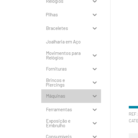
Relógios
Pilhas
Braceletes
Joalharia em Aço
Movimentos para
Relógios
Fornituras
Brincos e
Piercings
Máquinas
Ferramentas
REF
Exposição e
CAT
Embrulho
Consumíveis