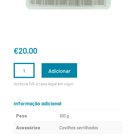
€
20,00
QUANTIDADE
Adicionar
DE
Acresce IVA à taxa legal em vigor
CT7087-
1,0MM
Informação adicional
Peso
100 g
Acessórios
Cavilhas serrilhadas