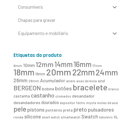
Consumíveis
Chapas para gravar
Equipamento e mobiliário
Etiquetas do produto
16mm
12mm
14mm
10mm
8mm
17mm
20mm
18mm
22mm
24mm
19mm
26mm
Acumulador
azul
28mm
anéis
asas de mola
bracelete
BERGEON
botões
bobine
branco
castanho
desandador
castanha
cromados
desandadores
dourados
expositor
fecho
molas de asa
miyota
pele
preto
pistons
pulsadores
ponteiros
preta
Swatch
silicone
XL
ronda
smartwatch
smart watch
tabuleiro