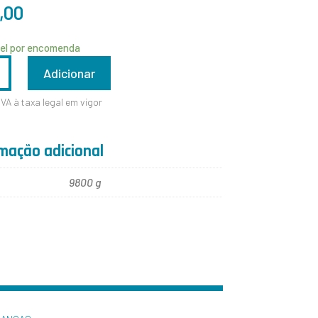
,00
vel por encomenda
ADE
Adicionar
IVA à taxa legal em vigor
mação adicional
9800 g
R
S