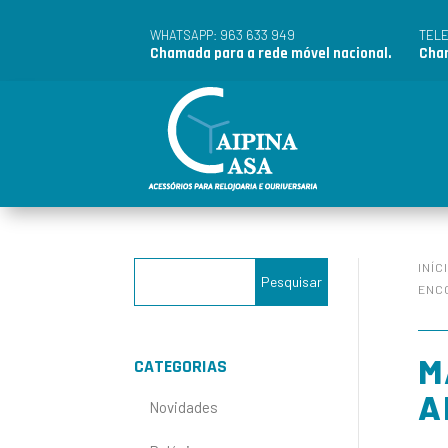
963 633 949
WHATSAPP:
TEL
Chamada para a rede móvel nacional.
Cham
INÍC
ENCO
M
CATEGORIAS
A
Novidades