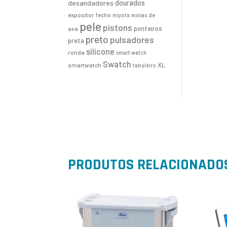
desandadores
dourados
expositor
fecho
molas de
miyota
pele
pistons
ponteiros
asa
preto
pulsadores
preta
silicone
ronda
smart watch
Swatch
XL
smartwatch
tabuleiro
PRODUTOS RELACIONADO