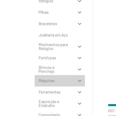
Relógios
Pilhas
Braceletes
Joalharia em Aço
Movimentos para
Relógios
Fornituras
Brincos e
Piercings
Máquinas
Ferramentas
Exposição e
Embrulho
REF
Consumíveis