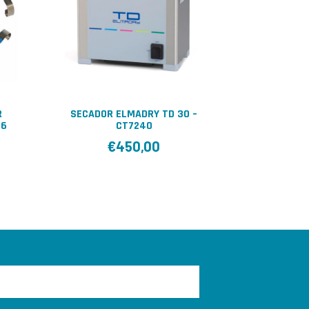
R
SECADOR ELMADRY TD 30 –
 6
CT7240
€
450,00