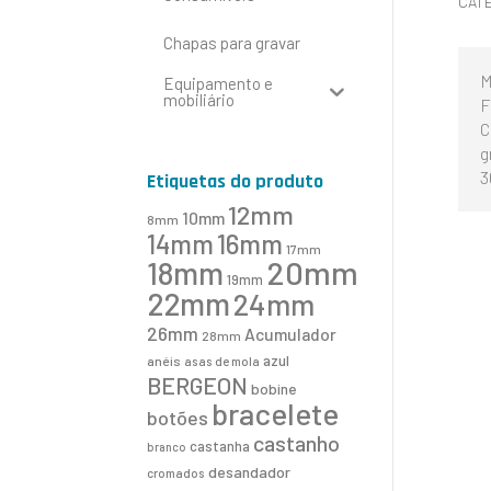
CAT
Chapas para gravar
M
Equipamento e
mobiliário
F
C
g
3
Etiquetas do produto
12mm
10mm
8mm
16mm
14mm
17mm
20mm
18mm
19mm
22mm
24mm
26mm
Acumulador
28mm
azul
anéis
asas de mola
BERGEON
bobine
bracelete
botões
castanho
castanha
branco
desandador
cromados