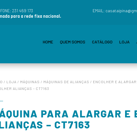
231 469 173
casataipina@gm
EFONE:
EMAIL:
ada para a rede fixa nacional.
HOME
QUEM SOMOS
CATÁLOGO
LOJA
IO
/
LOJA
/
MÁQUINAS
/
MÁQUINAS DE ALIANÇAS
/
ENCOLHER E ALARGAR
LHER ALIANÇAS – CT7163
ÁQUINA PARA ALARGAR E
LIANÇAS – CT7163