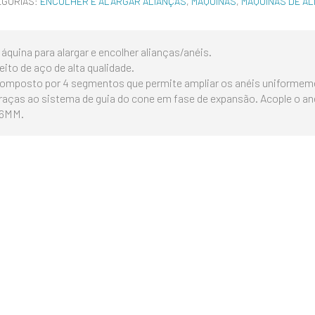
EGORIAS:
ENCOLHER E ALARGAR ALIANÇAS
,
MÁQUINAS
,
MÁQUINAS DE AL
áquina para alargar e encolher alianças/anéis.
eito de aço de alta qualidade.
omposto por 4 segmentos que permite ampliar os anéis uniformemen
raças ao sistema de guia do cone em fase de expansão. Acople o an
6MM.