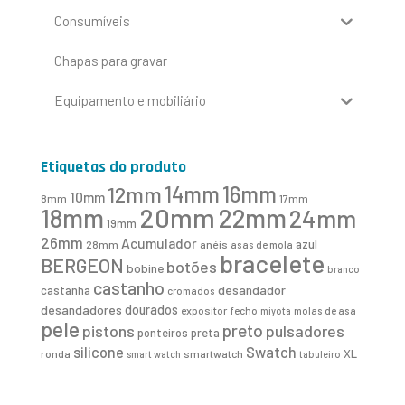
Consumíveis
Chapas para gravar
Equipamento e mobiliário
Etiquetas do produto
16mm
12mm
14mm
10mm
8mm
17mm
20mm
18mm
22mm
24mm
19mm
26mm
Acumulador
azul
28mm
anéis
asas de mola
bracelete
BERGEON
botões
bobine
branco
castanho
desandador
castanha
cromados
desandadores
dourados
expositor
fecho
molas de asa
miyota
pele
preto
pistons
pulsadores
ponteiros
preta
Swatch
silicone
XL
ronda
smartwatch
smart watch
tabuleiro