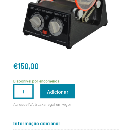
€
150,00
Disponível por encomenda
QUANTIDADE
Adicionar
DE
Acresce IVA à taxa legal em vigor
MÁQUINA
ROTATIVA
Informação adicional
-