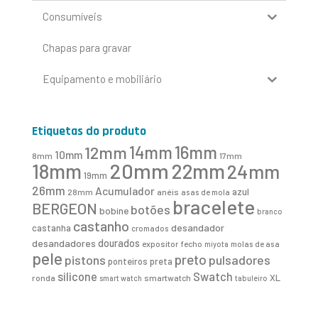
Consumíveis
Chapas para gravar
Equipamento e mobiliário
Etiquetas do produto
16mm
12mm
14mm
10mm
8mm
17mm
20mm
18mm
22mm
24mm
19mm
26mm
Acumulador
azul
28mm
anéis
asas de mola
bracelete
BERGEON
botões
bobine
branco
castanho
desandador
castanha
cromados
desandadores
dourados
expositor
fecho
molas de asa
miyota
pele
preto
pistons
pulsadores
ponteiros
preta
Swatch
silicone
XL
ronda
smartwatch
smart watch
tabuleiro