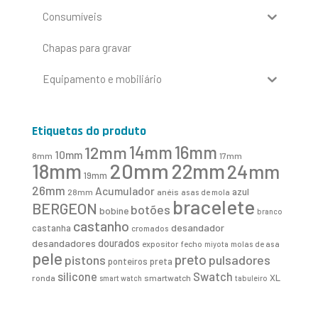
Consumíveis
Chapas para gravar
Equipamento e mobiliário
Etiquetas do produto
16mm
12mm
14mm
10mm
8mm
17mm
20mm
18mm
22mm
24mm
19mm
26mm
Acumulador
azul
28mm
anéis
asas de mola
bracelete
BERGEON
botões
bobine
branco
castanho
desandador
castanha
cromados
desandadores
dourados
expositor
fecho
molas de asa
miyota
pele
preto
pistons
pulsadores
ponteiros
preta
Swatch
silicone
XL
ronda
smartwatch
smart watch
tabuleiro