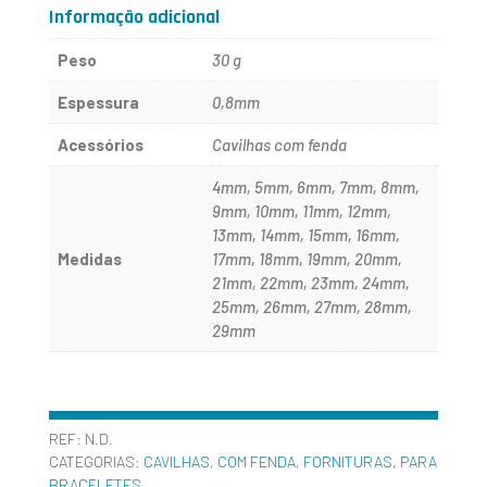
-
Informação adicional
0,80MM
Peso
30 g
Espessura
0,8mm
Acessórios
Cavilhas com fenda
4mm, 5mm, 6mm, 7mm, 8mm,
9mm, 10mm, 11mm, 12mm,
13mm, 14mm, 15mm, 16mm,
Medidas
17mm, 18mm, 19mm, 20mm,
21mm, 22mm, 23mm, 24mm,
25mm, 26mm, 27mm, 28mm,
29mm
REF:
N.D.
CATEGORIAS:
CAVILHAS
,
COM FENDA
,
FORNITURAS
,
PARA
BRACELETES