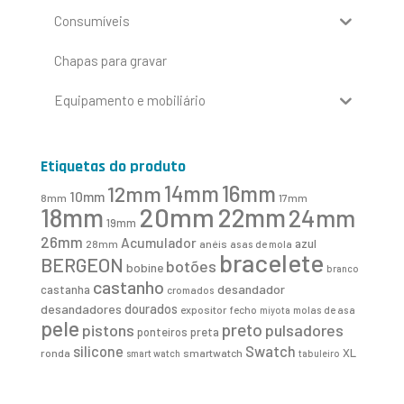
Consumíveis
Chapas para gravar
Equipamento e mobiliário
Etiquetas do produto
16mm
12mm
14mm
10mm
8mm
17mm
20mm
18mm
22mm
24mm
19mm
26mm
Acumulador
azul
28mm
anéis
asas de mola
bracelete
BERGEON
botões
bobine
branco
castanho
desandador
castanha
cromados
desandadores
dourados
expositor
fecho
molas de asa
miyota
pele
preto
pistons
pulsadores
ponteiros
preta
Swatch
silicone
XL
ronda
smartwatch
smart watch
tabuleiro