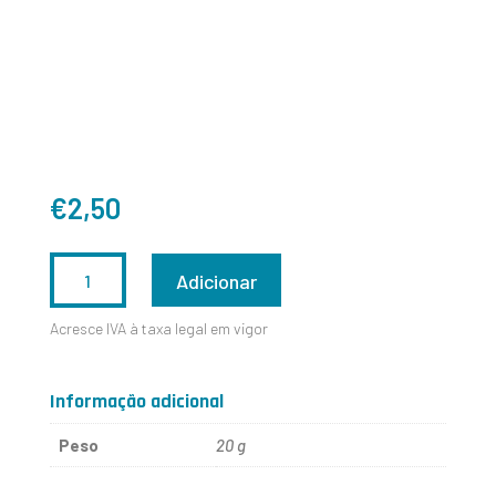
€
2,50
QUANTIDADE
Adicionar
DE
Acresce IVA à taxa legal em vigor
TIGE
ORIENT
Informação adicional
E4510
Peso
20 g