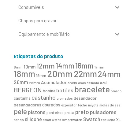
Consumíveis
Chapas para gravar
Equipamento e mobiliário
Etiquetas do produto
16mm
12mm
14mm
10mm
8mm
17mm
20mm
18mm
22mm
24mm
19mm
26mm
Acumulador
azul
28mm
anéis
asas de mola
bracelete
BERGEON
botões
bobine
branco
castanho
desandador
castanha
cromados
desandadores
dourados
expositor
fecho
molas de asa
miyota
pele
preto
pistons
pulsadores
ponteiros
preta
Swatch
silicone
XL
ronda
smartwatch
smart watch
tabuleiro