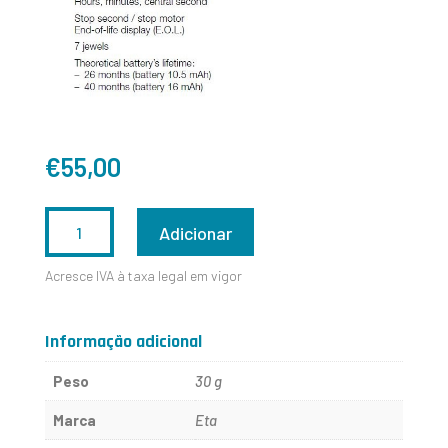
€
55,00
QUANTIDADE
Adicionar
DE
Acresce IVA à taxa legal em vigor
ETA
980106
Informação adicional
Peso
30 g
Marca
Eta