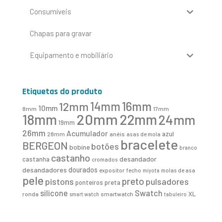
Consumíveis
Chapas para gravar
Equipamento e mobiliário
Etiquetas do produto
16mm
12mm
14mm
10mm
8mm
17mm
20mm
18mm
22mm
24mm
19mm
26mm
Acumulador
azul
28mm
anéis
asas de mola
bracelete
BERGEON
botões
bobine
branco
castanho
desandador
castanha
cromados
desandadores
dourados
expositor
fecho
molas de asa
miyota
pele
preto
pistons
pulsadores
ponteiros
preta
Swatch
silicone
XL
ronda
smartwatch
smart watch
tabuleiro