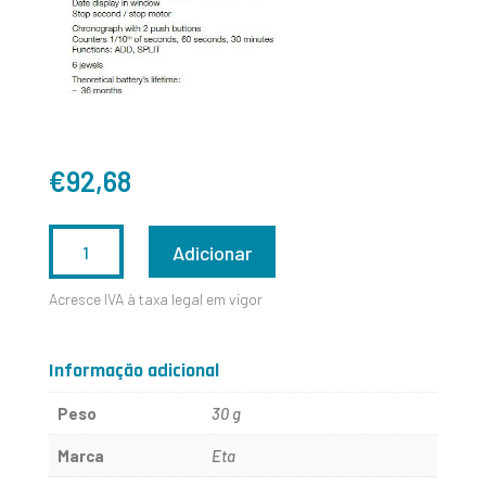
€
92,68
QUANTIDADE
Adicionar
DE
Acresce IVA à taxa legal em vigor
ETA
G15212-
Informação adicional
6H
Peso
30 g
Marca
Eta