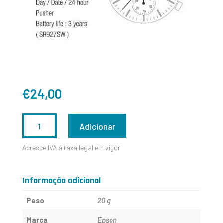
€
24,00
QUANTIDADE
Adicionar
DE
Acresce IVA à taxa legal em vigor
EPSON-
SEIKO
Informação adicional
VX9J
Peso
20 g
Marca
Epson