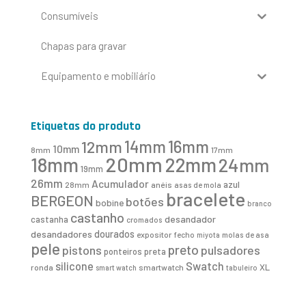
Consumíveis
Chapas para gravar
Equipamento e mobiliário
Etiquetas do produto
16mm
12mm
14mm
10mm
8mm
17mm
20mm
18mm
22mm
24mm
19mm
26mm
Acumulador
azul
28mm
anéis
asas de mola
bracelete
BERGEON
botões
bobine
branco
castanho
desandador
castanha
cromados
desandadores
dourados
expositor
fecho
molas de asa
miyota
pele
preto
pistons
pulsadores
ponteiros
preta
Swatch
silicone
XL
ronda
smartwatch
smart watch
tabuleiro