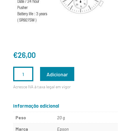
€
26,00
QUANTIDADE
Adicionar
DE
Acresce IVA à taxa legal em vigor
EPSON-
SEIKO
Informação adicional
VX9R
Peso
20 g
Marca
Epson