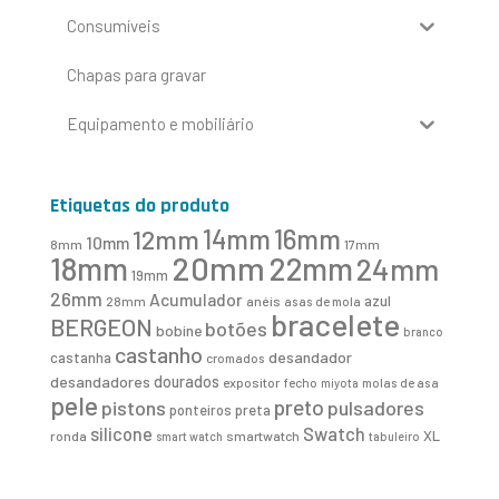
Consumíveis
Chapas para gravar
Equipamento e mobiliário
Etiquetas do produto
16mm
12mm
14mm
10mm
8mm
17mm
20mm
18mm
22mm
24mm
19mm
26mm
Acumulador
azul
28mm
anéis
asas de mola
bracelete
BERGEON
botões
bobine
branco
castanho
desandador
castanha
cromados
desandadores
dourados
expositor
fecho
molas de asa
miyota
pele
preto
pistons
pulsadores
ponteiros
preta
Swatch
silicone
XL
ronda
smartwatch
smart watch
tabuleiro