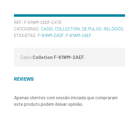
REF:
F-91WM-2ADF-CX70
CATEGORIAS:
CASIO
,
COLLECTION
,
DE PULSO
,
RELÓGIOS
ETIQUETAS:
F-91WM-2ADF
,
F-91WM-2AEF
Casio
Colletion F-91WM-2AEF
.
REVIEWS
Apenas clientes com sessão iniciada que compraram
este produto podem deixar opinião.