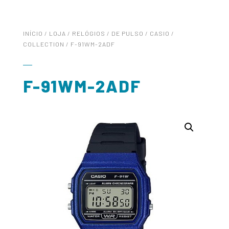
INÍCIO
/
LOJA
/
RELÓGIOS
/
DE PULSO
/
CASIO
/
COLLECTION
/ F-91WM-2ADF
F-91WM-2ADF