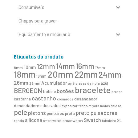
Consumíveis
Chapas para gravar
Equipamento e mobiliário
Etiquetas do produto
16mm
12mm
14mm
10mm
8mm
17mm
20mm
18mm
22mm
24mm
19mm
26mm
Acumulador
azul
28mm
anéis
asas de mola
bracelete
BERGEON
botões
bobine
branco
castanho
desandador
castanha
cromados
desandadores
dourados
expositor
fecho
molas de asa
miyota
pele
preto
pistons
pulsadores
ponteiros
preta
Swatch
silicone
XL
ronda
smartwatch
smart watch
tabuleiro