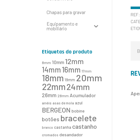
Chapas para gravar
REF
CAT
Equipamento e
mobiliário
ETI
B
Etiquetas do produto
12mm
10mm
8mm
16mm
14mm
17mm
RE
20mm
18mm
19mm
22mm
24mm
Ape
26mm
Acumulador
28mm
azul
anéis
asas de mola
BERGEON
bobine
bracelete
botões
castanho
castanha
branco
desandador
cromados