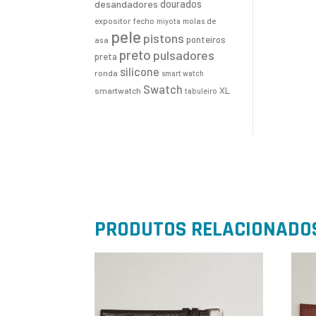
desandadores
dourados
expositor
fecho
molas de
miyota
pele
pistons
ponteiros
asa
preto
pulsadores
preta
silicone
ronda
smart watch
Swatch
XL
smartwatch
tabuleiro
PRODUTOS RELACIONADO