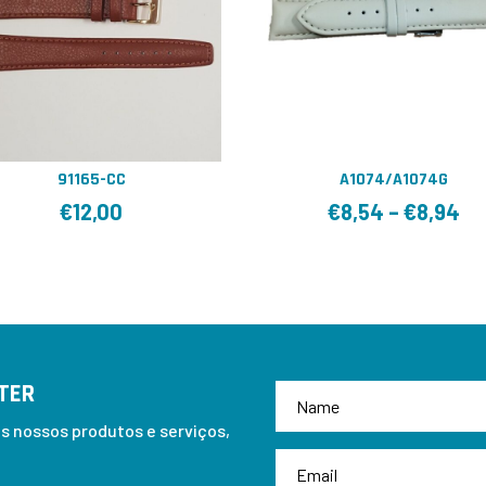
91165-CC
A1074/A1074G
€
12,00
€
8,54
–
€
8,94
TER
 nossos produtos e serviços,