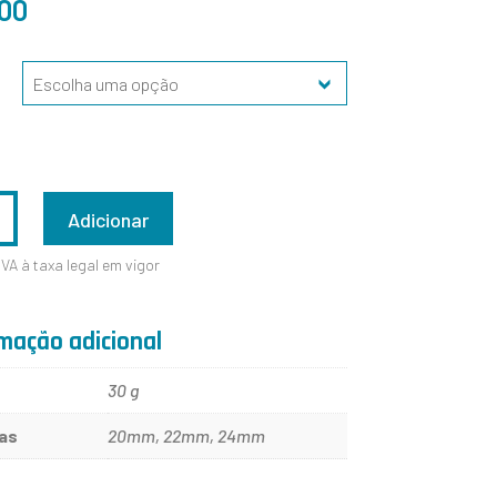
,00
ADE
Adicionar
IVA à taxa legal em vigor
mação adicional
30 g
as
20mm, 22mm, 24mm