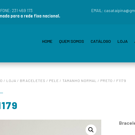
231 469 173
casataipina@gm
EFONE:
EMAIL:
ada para a rede fixa nacional.
HOME
QUEM SOMOS
CATÁLOGO
LOJA
IO
/
LOJA
/
BRACELETES
/
PELE
/
TAMANHO NORMAL
/
PRETO
/ F1179
1179
Bracele