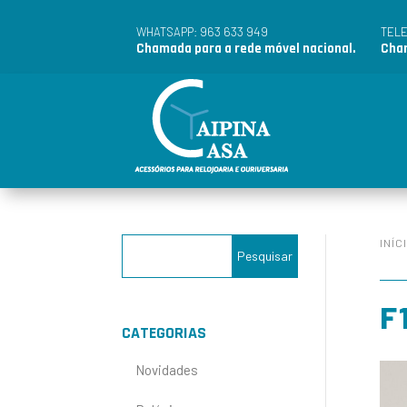
963 633 949
WHATSAPP:
TEL
Chamada para a rede móvel nacional.
Cham
INÍC
F
CATEGORIAS
Novidades