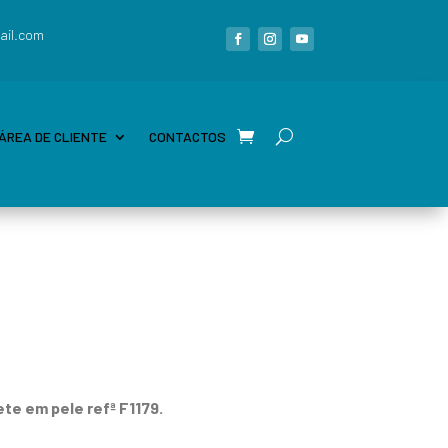
ail.com
ÁREA DE CLIENTE
CONTACTOS
te em pele refª F1179.