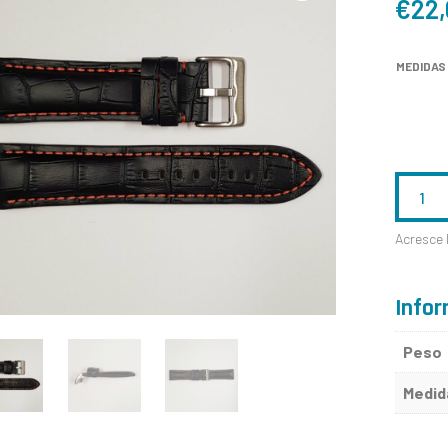
€
22
MEDIDAS
QUANTID
DE
Acresce 
F1179
Infor
Peso
Medid