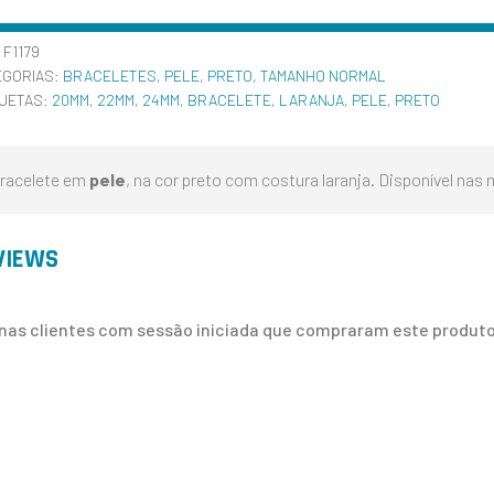
:
F1179
EGORIAS:
BRACELETES
,
PELE
,
PRETO
,
TAMANHO NORMAL
QUETAS:
20MM
,
22MM
,
24MM
,
BRACELETE
,
LARANJA
,
PELE
,
PRETO
racelete em
pele
, na cor preto com costura laranja. Disponível nas
VIEWS
nas clientes com sessão iniciada que compraram este produto