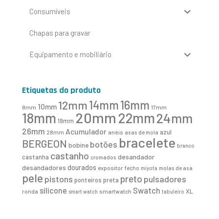
Consumíveis
Chapas para gravar
Equipamento e mobiliário
Etiquetas do produto
16mm
12mm
14mm
10mm
8mm
17mm
20mm
18mm
22mm
24mm
19mm
26mm
Acumulador
azul
28mm
anéis
asas de mola
bracelete
BERGEON
botões
bobine
branco
castanho
desandador
castanha
cromados
desandadores
dourados
expositor
fecho
molas de asa
miyota
pele
preto
pistons
pulsadores
ponteiros
preta
Swatch
silicone
XL
ronda
smartwatch
smart watch
tabuleiro