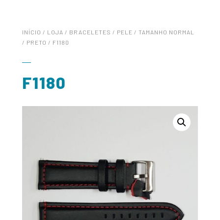
INÍCIO
/
LOJA
/
BRACELETES
/
PELE
/
TAMANHO NORMAL
/
PRETO
/ F1180
F1180