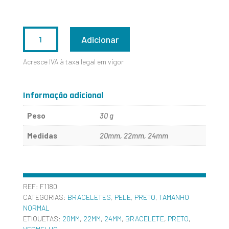
QUANTIDADE
Adicionar
DE
Acresce IVA à taxa legal em vigor
F1180
Informação adicional
Peso
30 g
Medidas
20mm, 22mm, 24mm
REF:
F1180
CATEGORIAS:
BRACELETES
,
PELE
,
PRETO
,
TAMANHO
NORMAL
ETIQUETAS:
20MM
,
22MM
,
24MM
,
BRACELETE
,
PRETO
,