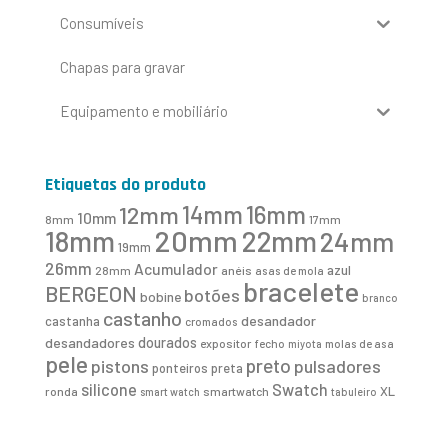
Consumíveis
Chapas para gravar
Equipamento e mobiliário
Etiquetas do produto
16mm
12mm
14mm
10mm
8mm
17mm
20mm
18mm
22mm
24mm
19mm
26mm
Acumulador
azul
28mm
anéis
asas de mola
bracelete
BERGEON
botões
bobine
branco
castanho
desandador
castanha
cromados
desandadores
dourados
expositor
fecho
molas de asa
miyota
pele
preto
pistons
pulsadores
ponteiros
preta
Swatch
silicone
XL
ronda
smartwatch
smart watch
tabuleiro