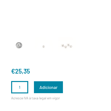
€
25,35
QUANTIDADE
Adicionar
DE
Acresce IVA à taxa legal em vigor
L204W