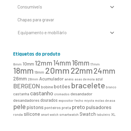
Consumíveis
Chapas para gravar
Equipamento e mobiliário
Etiquetas do produto
16mm
12mm
14mm
10mm
8mm
17mm
20mm
18mm
22mm
24mm
19mm
26mm
Acumulador
azul
28mm
anéis
asas de mola
bracelete
BERGEON
botões
bobine
branco
castanho
desandador
castanha
cromados
desandadores
dourados
expositor
fecho
molas de asa
miyota
pele
preto
pistons
pulsadores
ponteiros
preta
Swatch
silicone
XL
ronda
smartwatch
smart watch
tabuleiro