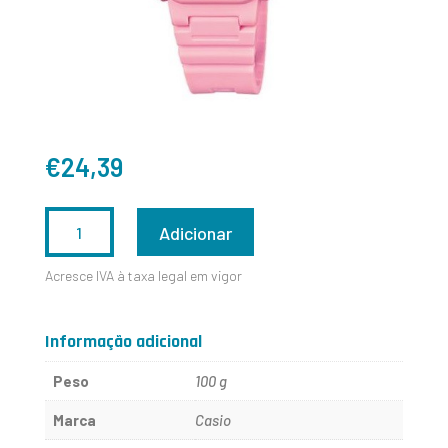
€
24,39
QUANTIDADE
Adicionar
DE
Acresce IVA à taxa legal em vigor
LA-
20WH-
Informação adicional
4A1EF
Peso
100 g
Marca
Casio