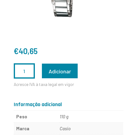
€
40,65
QUANTIDADE
Adicionar
DE
Acresce IVA à taxa legal em vigor
LTP-
1329D-
Informação adicional
2EVDF
Peso
110 g
Marca
Casio