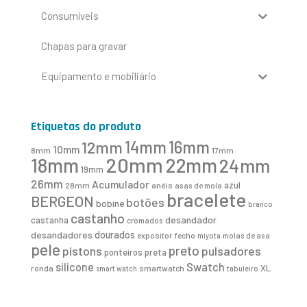
Consumíveis
Chapas para gravar
Equipamento e mobiliário
Etiquetas do produto
16mm
12mm
14mm
10mm
8mm
17mm
20mm
18mm
22mm
24mm
19mm
26mm
Acumulador
azul
28mm
anéis
asas de mola
bracelete
BERGEON
botões
bobine
branco
castanho
desandador
castanha
cromados
desandadores
dourados
expositor
fecho
molas de asa
miyota
pele
preto
pistons
pulsadores
ponteiros
preta
Swatch
silicone
XL
ronda
smartwatch
smart watch
tabuleiro