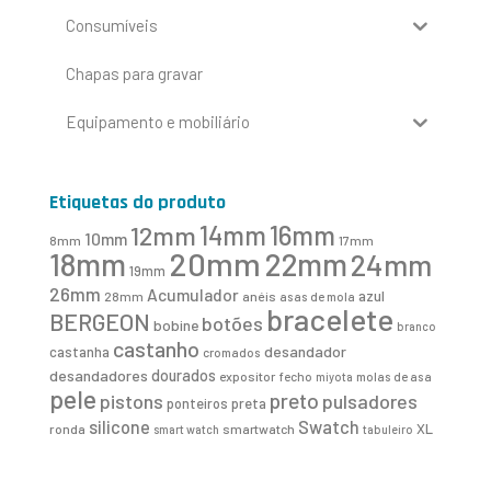
Consumíveis
Chapas para gravar
Equipamento e mobiliário
Etiquetas do produto
16mm
12mm
14mm
10mm
8mm
17mm
20mm
18mm
22mm
24mm
19mm
26mm
Acumulador
azul
28mm
anéis
asas de mola
bracelete
BERGEON
botões
bobine
branco
castanho
desandador
castanha
cromados
desandadores
dourados
expositor
fecho
molas de asa
miyota
pele
preto
pistons
pulsadores
ponteiros
preta
Swatch
silicone
XL
ronda
smartwatch
smart watch
tabuleiro