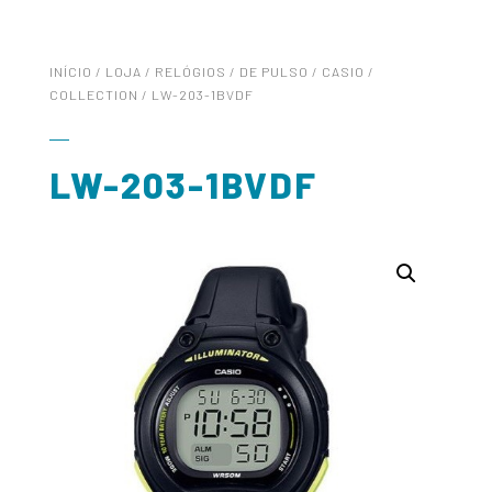
INÍCIO
/
LOJA
/
RELÓGIOS
/
DE PULSO
/
CASIO
/
COLLECTION
/ LW-203-1BVDF
LW-203-1BVDF