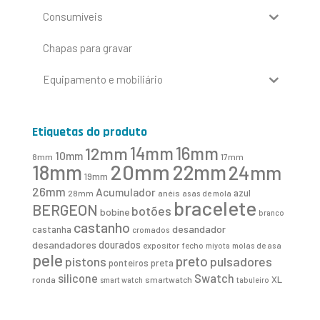
Consumíveis
Chapas para gravar
Equipamento e mobiliário
Etiquetas do produto
16mm
12mm
14mm
10mm
8mm
17mm
20mm
18mm
22mm
24mm
19mm
26mm
Acumulador
azul
28mm
anéis
asas de mola
bracelete
BERGEON
botões
bobine
branco
castanho
desandador
castanha
cromados
desandadores
dourados
expositor
fecho
molas de asa
miyota
pele
preto
pistons
pulsadores
ponteiros
preta
Swatch
silicone
XL
ronda
smartwatch
smart watch
tabuleiro