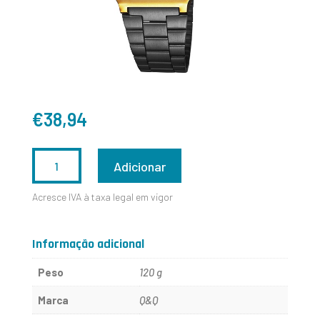
€
38,94
QUANTIDADE
Adicionar
DE
Acresce IVA à taxa legal em vigor
M173J004Y
Informação adicional
Peso
120 g
Marca
Q&Q