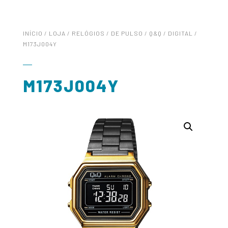
INÍCIO
/
LOJA
/
RELÓGIOS
/
DE PULSO
/
Q&Q
/
DIGITAL
/
M173J004Y
M173J004Y