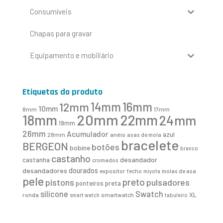
Consumíveis
Chapas para gravar
Equipamento e mobiliário
Etiquetas do produto
16mm
12mm
14mm
10mm
8mm
17mm
20mm
18mm
22mm
24mm
19mm
26mm
Acumulador
azul
28mm
anéis
asas de mola
bracelete
BERGEON
botões
bobine
branco
castanho
desandador
castanha
cromados
desandadores
dourados
expositor
fecho
molas de asa
miyota
pele
preto
pistons
pulsadores
ponteiros
preta
Swatch
silicone
XL
ronda
smartwatch
smart watch
tabuleiro