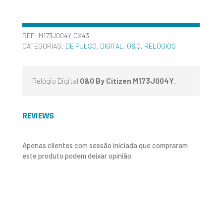
REF:
M173J004Y-CX43
CATEGORIAS:
DE PULSO
,
DIGITAL
,
Q&Q
,
RELÓGIOS
Relógio Digital
Q&Q By Citizen M173J004Y
.
REVIEWS
Apenas clientes com sessão iniciada que compraram
este produto podem deixar opinião.