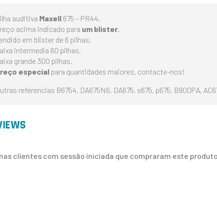
ilha auditiva
Maxell
675 – PR44.
reço acima indicado para
um blister
.
endido em blister de 6 pilhas.
aixa intermedia 60 pilhas.
aixa grande 300 pilhas.
reço especial
para quantidades maiores, contacte-nos!
utras referencias B6754, DA675N6, DA675, s675, p675, B900PA, AC
VIEWS
nas clientes com sessão iniciada que compraram este produto