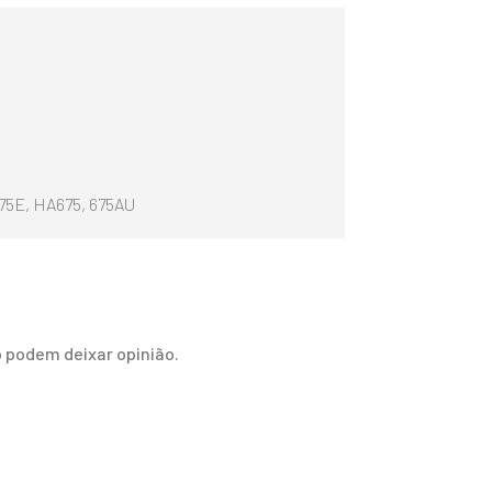
675E, HA675, 675AU
 podem deixar opinião.