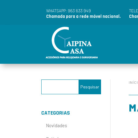
963 633 949
WHATSAPP:
TEL
Chamada para a rede móvel nacional.
Cham
INÍC
M
CATEGORIAS
Novidades