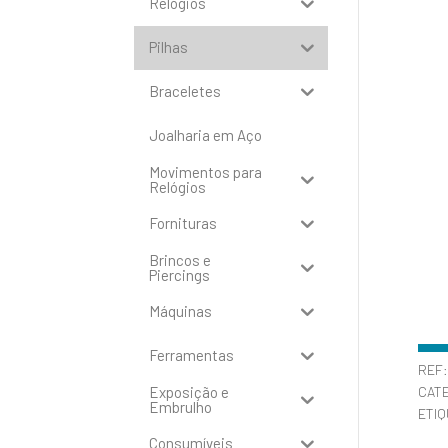
Relógios
Pilhas
Braceletes
Joalharia em Aço
Movimentos para
Relógios
Fornituras
Brincos e
Piercings
Máquinas
Ferramentas
REF
Exposição e
CAT
Embrulho
ETI
Consumíveis