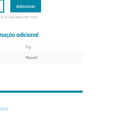
ADE
Adicionar
IVA à taxa legal em vigor
mação adicional
5 g
Maxell
S675