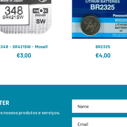
348 – SR421SW – Maxell
BR2325
€
3,00
€
4,00
TER
 nossos produtos e serviços,