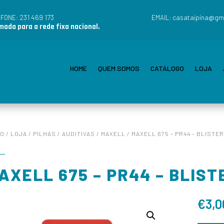
231 469 173
casataipina@gm
EFONE:
EMAIL:
ada para a rede fixa nacional.
HOME
QUEM SOMOS
CATÁLOGO
LOJA
IO
/
LOJA
/
PILHAS
/
AUDITIVAS
/
MAXELL
/ MAXELL 675 – PR44 – BLISTER
AXELL 675 – PR44 – BLIST
€
3,0