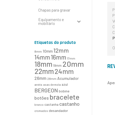
P
Chapas para gravar
P
Equipamento e
V
mobiliário
C
C
P
Etiquetas do produto
O
12mm
10mm
8mm
16mm
14mm
17mm
20mm
18mm
RE
19mm
22mm
24mm
26mm
Acumulador
28mm
Ape
azul
anéis
asas de mola
BERGEON
bobine
bracelete
botões
castanho
castanha
branco
desandador
cromados