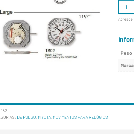
QUANTID
DE
Acresce 
MIYOTA
1S02
Infor
Peso
Marca
:
162
EGORIAS:
DE PULSO
,
MIYOTA
,
MOVIMENTOS PARA RELÓGIOS