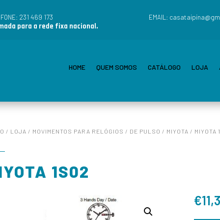
231 469 173
casataipina@gm
EFONE:
EMAIL:
ada para a rede fixa nacional.
HOME
QUEM SOMOS
CATÁLOGO
LOJA
IO
/
LOJA
/
MOVIMENTOS PARA RELÓGIOS
/
DE PULSO
/
MIYOTA
/ MIYOTA 
IYOTA 1S02
€
11,