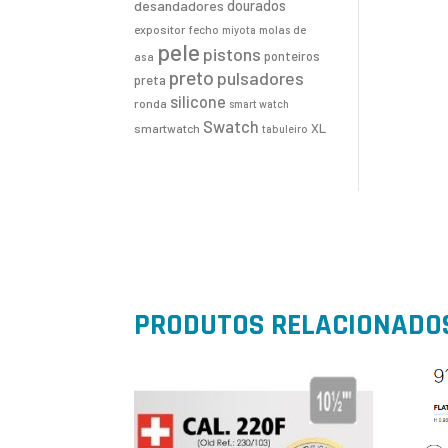
desandadores
dourados
expositor
fecho
molas de
miyota
pele
pistons
ponteiros
asa
preto
pulsadores
preta
silicone
ronda
smart watch
Swatch
XL
smartwatch
tabuleiro
PRODUTOS RELACIONADO