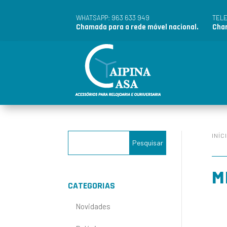
963 633 949
WHATSAPP:
TEL
Chamada para a rede móvel nacional.
Cham
INÍC
M
CATEGORIAS
Novidades