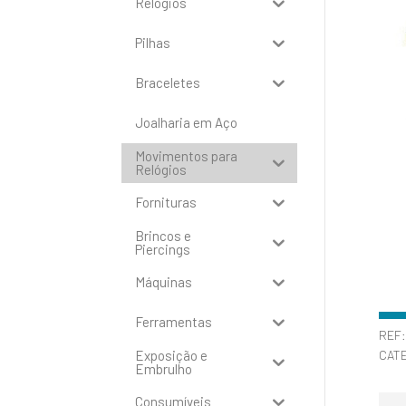
Relógios
Pilhas
Braceletes
Joalharia em Aço
Movimentos para
Relógios
Fornituras
Brincos e
Piercings
Máquinas
Ferramentas
REF
Exposição e
CAT
Embrulho
Consumíveis