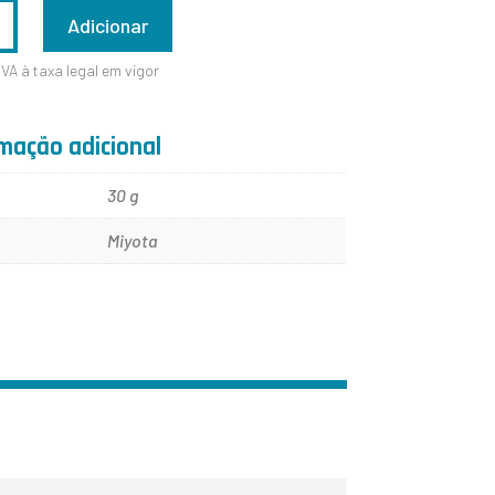
ADE
Adicionar
IVA à taxa legal em vigor
mação adicional
30 g
Miyota