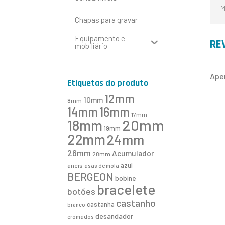
M
Chapas para gravar
Equipamento e
RE
mobiliário
Ape
Etiquetas do produto
12mm
10mm
8mm
16mm
14mm
17mm
20mm
18mm
19mm
22mm
24mm
26mm
Acumulador
28mm
azul
anéis
asas de mola
BERGEON
bobine
bracelete
botões
castanho
castanha
branco
desandador
cromados