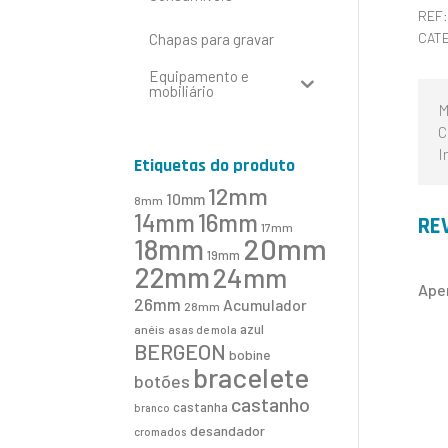
REF
CAT
Chapas para gravar
Equipamento e
mobiliário
M
C
I
Etiquetas do produto
12mm
10mm
8mm
16mm
14mm
RE
17mm
20mm
18mm
19mm
22mm
24mm
Ape
26mm
Acumulador
28mm
azul
anéis
asas de mola
BERGEON
bobine
bracelete
botões
castanho
castanha
branco
desandador
cromados