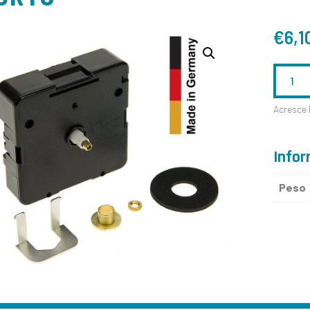
€
6,1
QUANTID
DE
Acresce 
MOVIMEN
ALEMÃO
Infor
-
Peso
UTS,
HERMLE,
JUNGHA
-
SEGUND