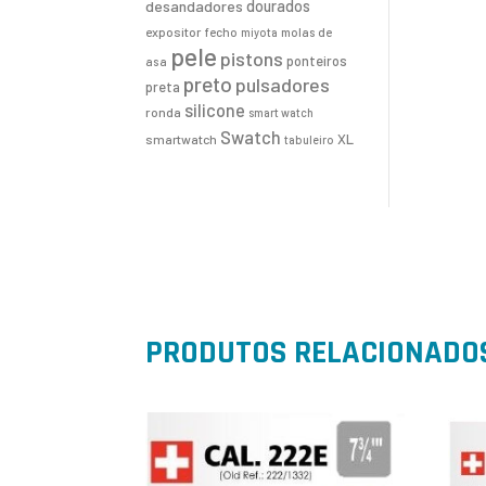
desandadores
dourados
expositor
fecho
molas de
miyota
pele
pistons
ponteiros
asa
preto
pulsadores
preta
silicone
ronda
smart watch
Swatch
XL
smartwatch
tabuleiro
PRODUTOS RELACIONADO