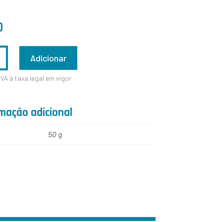
0
ADE
Adicionar
IVA à taxa legal em vigor
TO
mação adicional
50 g
NS
O