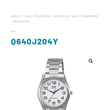
INÍCIO
/
LOJA
/
RELÓGIOS
/
DE PULSO
/
Q&Q
/
STANDARD
/ Q640J204Y
Q640J204Y