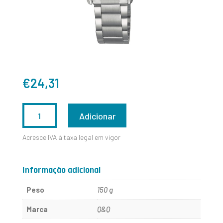
€
24,31
QUANTIDADE
Adicionar
DE
Acresce IVA à taxa legal em vigor
Q640J204Y
Informação adicional
Peso
150 g
Marca
Q&Q