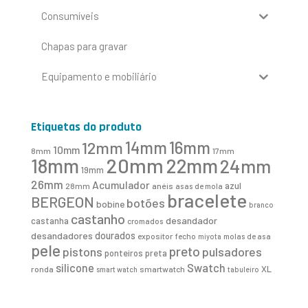
Consumíveis
Chapas para gravar
Equipamento e mobiliário
Etiquetas do produto
16mm
12mm
14mm
10mm
8mm
17mm
20mm
18mm
22mm
24mm
19mm
26mm
Acumulador
azul
28mm
anéis
asas de mola
bracelete
BERGEON
botões
bobine
branco
castanho
desandador
castanha
cromados
desandadores
dourados
expositor
fecho
molas de asa
miyota
pele
preto
pistons
pulsadores
ponteiros
preta
Swatch
silicone
XL
ronda
smartwatch
smart watch
tabuleiro