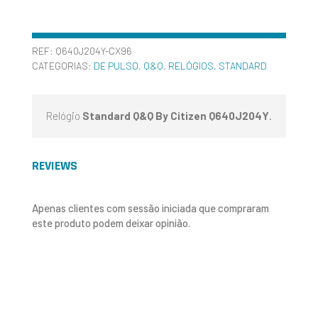
REF:
Q640J204Y-CX96
CATEGORIAS:
DE PULSO
,
Q&Q
,
RELÓGIOS
,
STANDARD
Relógio
Standard Q&Q By Citizen Q640J204Y
.
REVIEWS
Apenas clientes com sessão iniciada que compraram
este produto podem deixar opinião.