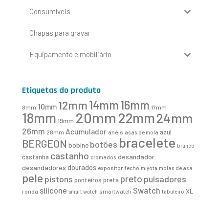
Consumíveis
Chapas para gravar
Equipamento e mobiliário
Etiquetas do produto
16mm
12mm
14mm
10mm
8mm
17mm
20mm
18mm
22mm
24mm
19mm
26mm
Acumulador
azul
28mm
anéis
asas de mola
bracelete
BERGEON
botões
bobine
branco
castanho
desandador
castanha
cromados
desandadores
dourados
expositor
fecho
molas de asa
miyota
pele
preto
pistons
pulsadores
ponteiros
preta
Swatch
silicone
XL
ronda
smartwatch
smart watch
tabuleiro