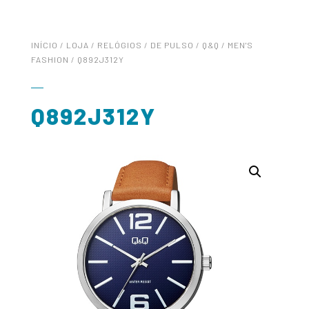
INÍCIO
/
LOJA
/
RELÓGIOS
/
DE PULSO
/
Q&Q
/
MEN'S
FASHION
/ Q892J312Y
Q892J312Y