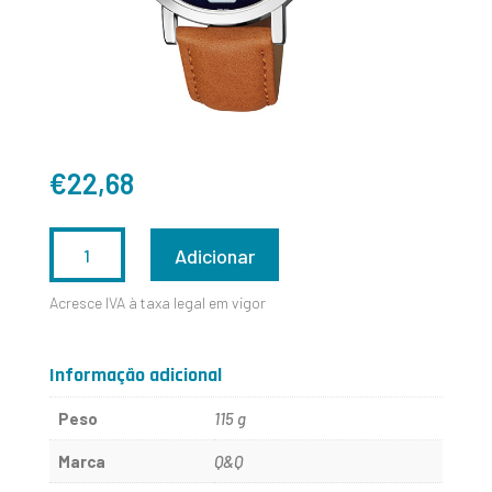
€
22,68
QUANTIDADE
Adicionar
DE
Acresce IVA à taxa legal em vigor
Q892J312Y
Informação adicional
Peso
115 g
Marca
Q&Q