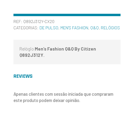
REF:
Q892J312Y-CX20
CATEGORIAS:
DE PULSO
,
MEN'S FASHION
,
Q&Q
,
RELÓGIOS
Relógio
Men’s Fashion Q&Q By Citizen
Q892J312Y
.
REVIEWS
Apenas clientes com sessão iniciada que compraram
este produto podem deixar opinião.