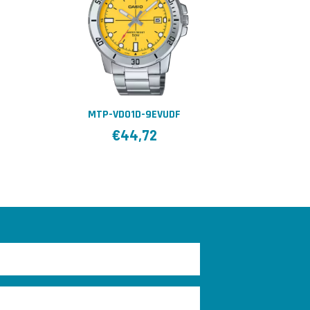
MTP-VD01D-9EVUDF
€
44,72