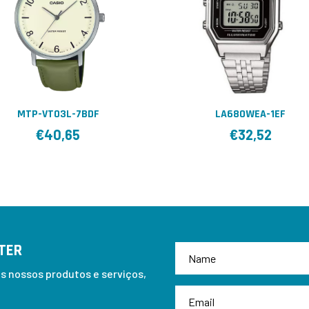
MTP-VT03L-7BDF
LA680WEA-1EF
€
40,65
€
32,52
TER
 nossos produtos e serviços,