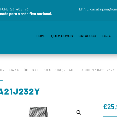
231 469 173
casataipina@gm
EFONE:
EMAIL:
ada para a rede fixa nacional.
HOME
QUEM SOMOS
CATÁLOGO
LOJA
IO
/
LOJA
/
RELÓGIOS
/
DE PULSO
/
Q&Q
/
LADIES FASHION
/ QA21J232Y
A21J232Y
€
25,