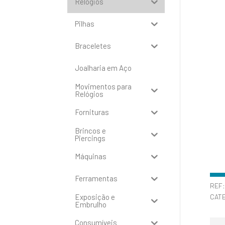
Relógios
Pilhas
Braceletes
Joalharia em Aço
Movimentos para
Relógios
Fornituras
Brincos e
Piercings
Máquinas
Ferramentas
REF
Exposição e
CAT
Embrulho
Consumíveis