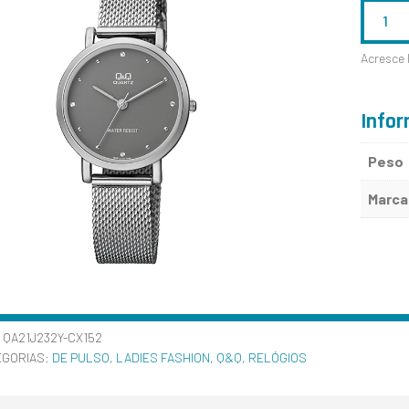
QUANTID
DE
Acresce 
QA21J232
Infor
Peso
Marca
:
QA21J232Y-CX152
EGORIAS:
DE PULSO
,
LADIES FASHION
,
Q&Q
,
RELÓGIOS