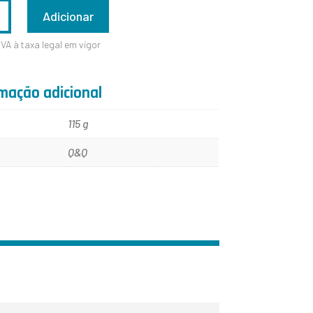
ADE
Adicionar
IVA à taxa legal em vigor
Y
mação adicional
115 g
Q&Q