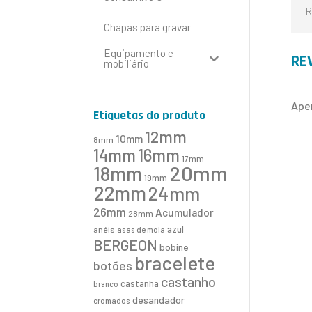
R
Chapas para gravar
Equipamento e
RE
mobiliário
Ape
Etiquetas do produto
12mm
10mm
8mm
16mm
14mm
17mm
20mm
18mm
19mm
22mm
24mm
26mm
Acumulador
28mm
azul
anéis
asas de mola
BERGEON
bobine
bracelete
botões
castanho
castanha
branco
desandador
cromados