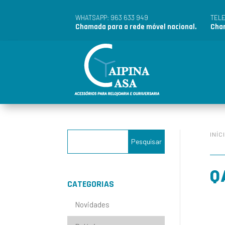
963 633 949
WHATSAPP:
TEL
Chamada para a rede móvel nacional.
Cham
INÍC
Q
CATEGORIAS
Novidades