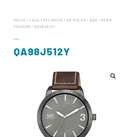
INÍCIO
/
LOJA
/
RELÓGIOS
/
DE PULSO
/
Q&Q
/
MEN'S
FASHION
/ QA98J512Y
QA98J512Y