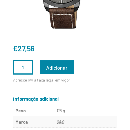
€
27,56
QUANTIDADE
Adicionar
DE
Acresce IVA à taxa legal em vigor
QA98J512Y
Informação adicional
Peso
115 g
Marca
Q&Q