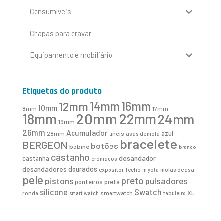
Consumíveis
Chapas para gravar
Equipamento e mobiliário
Etiquetas do produto
16mm
12mm
14mm
10mm
8mm
17mm
20mm
18mm
22mm
24mm
19mm
26mm
Acumulador
azul
28mm
anéis
asas de mola
bracelete
BERGEON
botões
bobine
branco
castanho
desandador
castanha
cromados
desandadores
dourados
expositor
fecho
molas de asa
miyota
pele
preto
pistons
pulsadores
ponteiros
preta
Swatch
silicone
XL
ronda
smartwatch
smart watch
tabuleiro