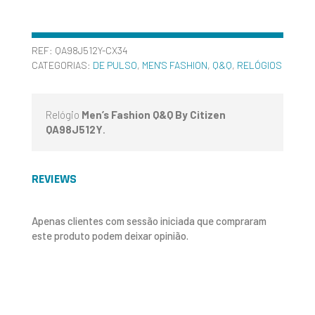
REF:
QA98J512Y-CX34
CATEGORIAS:
DE PULSO
,
MEN'S FASHION
,
Q&Q
,
RELÓGIOS
Relógio
Men’s Fashion Q&Q By Citizen
QA98J512Y
.
REVIEWS
Apenas clientes com sessão iniciada que compraram
este produto podem deixar opinião.