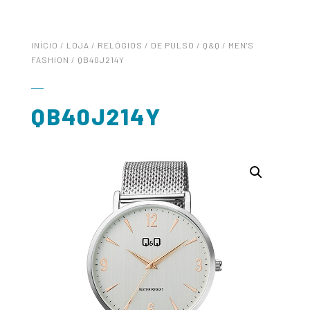
INÍCIO
/
LOJA
/
RELÓGIOS
/
DE PULSO
/
Q&Q
/
MEN'S
FASHION
/ QB40J214Y
QB40J214Y