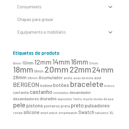
Consumíveis
Chapas para gravar
Equipamento e mobiliário
Etiquetas do produto
16mm
12mm
14mm
10mm
8mm
17mm
20mm
18mm
22mm
24mm
19mm
26mm
Acumulador
azul
28mm
anéis
asas de mola
bracelete
BERGEON
botões
bobine
branco
castanho
desandador
castanha
cromados
desandadores
dourados
expositor
fecho
molas de asa
miyota
pele
preto
pistons
pulsadores
ponteiros
preta
Swatch
silicone
XL
ronda
smartwatch
smart watch
tabuleiro