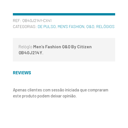
REF:
QB40J214Y-CX41
CATEGORIAS:
DE PULSO
,
MEN'S FASHION
,
Q&Q
,
RELÓGIOS
Relógio
Men’s Fashion Q&Q By Citizen
QB40J214Y
.
REVIEWS
Apenas clientes com sessão iniciada que compraram
este produto podem deixar opinião.