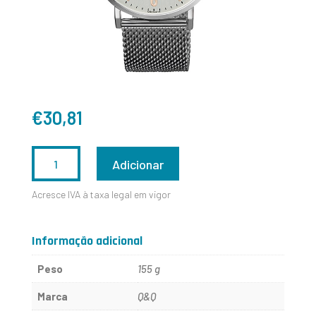
€
30,81
QUANTIDADE
Adicionar
DE
Acresce IVA à taxa legal em vigor
QB40J214Y
Informação adicional
Peso
155 g
Marca
Q&Q