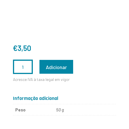
€
3,50
QUANTIDADE
Adicionar
DE
Acresce IVA à taxa legal em vigor
R950S
-
Informação adicional
MARCADOR
Peso
50 g