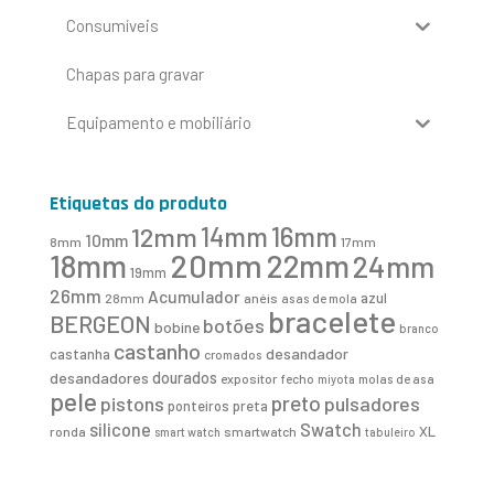
Consumíveis
Chapas para gravar
Equipamento e mobiliário
Etiquetas do produto
16mm
12mm
14mm
10mm
8mm
17mm
20mm
18mm
22mm
24mm
19mm
26mm
Acumulador
azul
28mm
anéis
asas de mola
bracelete
BERGEON
botões
bobine
branco
castanho
desandador
castanha
cromados
desandadores
dourados
expositor
fecho
molas de asa
miyota
pele
preto
pistons
pulsadores
ponteiros
preta
Swatch
silicone
XL
ronda
smartwatch
smart watch
tabuleiro