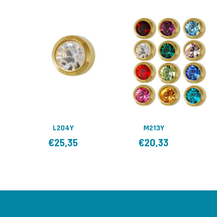
L204Y
M213Y
€
25,35
€
20,33