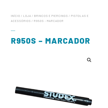
INÍCIO
/
LOJA
/
BRINCOS E PIERCINGS
/
PISTOLAS E
ACESSÓRIOS
/ R950S – MARCADOR
R950S – MARCADOR