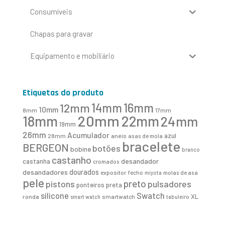
Consumíveis
Chapas para gravar
Equipamento e mobiliário
Etiquetas do produto
16mm
12mm
14mm
10mm
8mm
17mm
20mm
18mm
22mm
24mm
19mm
26mm
Acumulador
azul
28mm
anéis
asas de mola
bracelete
BERGEON
botões
bobine
branco
castanho
desandador
castanha
cromados
desandadores
dourados
expositor
fecho
molas de asa
miyota
pele
preto
pistons
pulsadores
ponteiros
preta
Swatch
silicone
XL
ronda
smartwatch
smart watch
tabuleiro