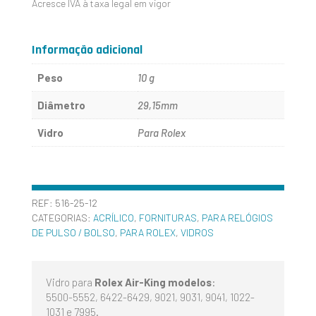
Acresce IVA à taxa legal em vigor
ROLEX
25-
Informação adicional
12
Peso
10 g
DE
Diâmetro
29,15mm
29.15MM
Vidro
Para Rolex
REF:
516-25-12
CATEGORIAS:
ACRÍLICO
,
FORNITURAS
,
PARA RELÓGIOS
DE PULSO / BOLSO
,
PARA ROLEX
,
VIDROS
Vidro para
Rolex Air-King modelos
:
5500-5552, 6422-6429, 9021, 9031, 9041, 1022-
1031 e 7995.