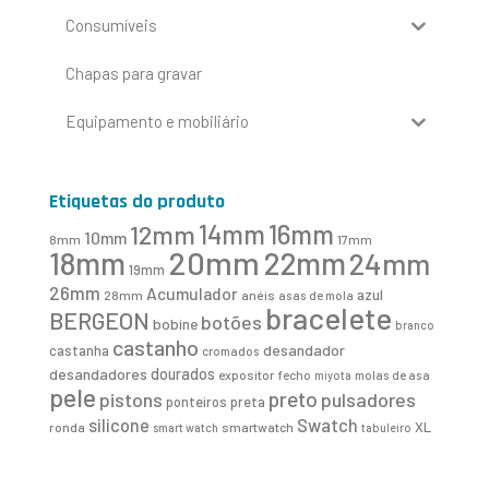
Consumíveis
Chapas para gravar
Equipamento e mobiliário
Etiquetas do produto
16mm
12mm
14mm
10mm
8mm
17mm
20mm
18mm
22mm
24mm
19mm
26mm
Acumulador
azul
28mm
anéis
asas de mola
bracelete
BERGEON
botões
bobine
branco
castanho
desandador
castanha
cromados
desandadores
dourados
expositor
fecho
molas de asa
miyota
pele
preto
pistons
pulsadores
ponteiros
preta
Swatch
silicone
XL
ronda
smartwatch
smart watch
tabuleiro