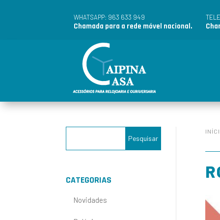
963 633 949
WHATSAPP:
TEL
Chamada para a rede móvel nacional.
Cham
INÍC
R
CATEGORIAS
Novidades