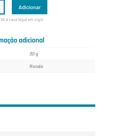
ADE
Adicionar
IVA à taxa legal em vigor
mação adicional
30 g
Ronda