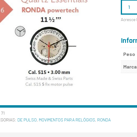
QUANTID
DE
Acresce 
RONDA
515
Infor
Peso
Marca
:
71
EGORIAS:
DE PULSO
,
MOVIMENTOS PARA RELÓGIOS
,
RONDA