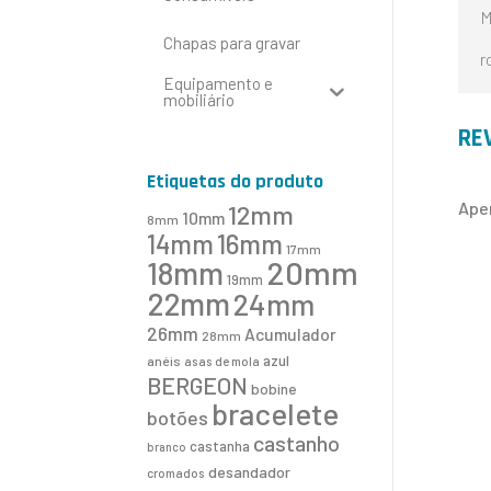
M
Chapas para gravar
r
Equipamento e
mobiliário
RE
Etiquetas do produto
Ape
12mm
10mm
8mm
16mm
14mm
17mm
20mm
18mm
19mm
22mm
24mm
26mm
Acumulador
28mm
azul
anéis
asas de mola
BERGEON
bobine
bracelete
botões
castanho
castanha
branco
desandador
cromados