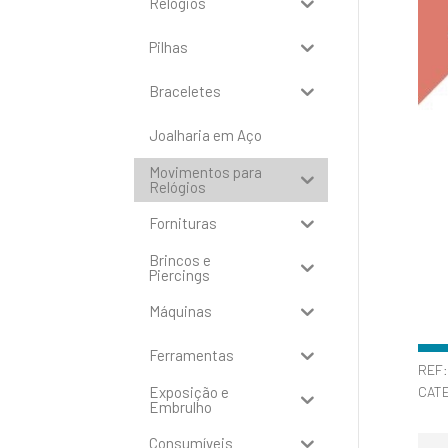
Relógios
Pilhas
Braceletes
Joalharia em Aço
Movimentos para
Relógios
Fornituras
Brincos e
Piercings
Máquinas
Ferramentas
REF
Exposição e
CAT
Embrulho
Consumíveis