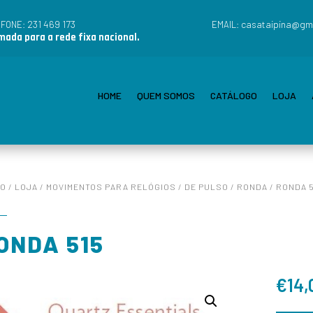
231 469 173
casataipina@gm
EFONE:
EMAIL:
ada para a rede fixa nacional.
HOME
QUEM SOMOS
CATÁLOGO
LOJA
IO
/
LOJA
/
MOVIMENTOS PARA RELÓGIOS
/
DE PULSO
/
RONDA
/ RONDA 
ONDA 515
€
14,