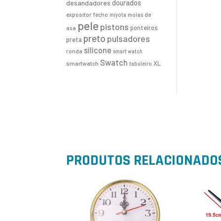
desandadores
dourados
expositor
fecho
molas de
miyota
pele
pistons
ponteiros
asa
preto
pulsadores
preta
silicone
ronda
smart watch
Swatch
XL
smartwatch
tabuleiro
PRODUTOS RELACIONADO