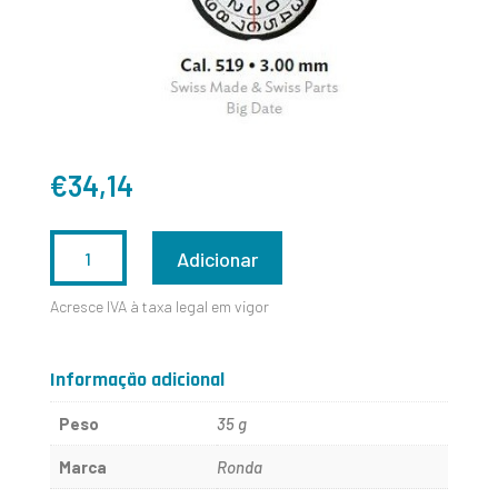
€
34,14
QUANTIDADE
Adicionar
DE
Acresce IVA à taxa legal em vigor
RONDA
519
Informação adicional
Peso
35 g
Marca
Ronda