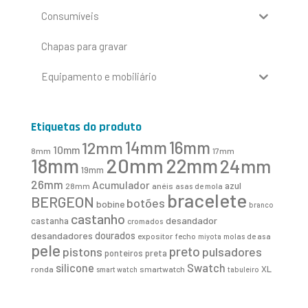
Consumíveis
Chapas para gravar
Equipamento e mobiliário
Etiquetas do produto
16mm
12mm
14mm
10mm
8mm
17mm
20mm
18mm
22mm
24mm
19mm
26mm
Acumulador
azul
28mm
anéis
asas de mola
bracelete
BERGEON
botões
bobine
branco
castanho
desandador
castanha
cromados
desandadores
dourados
expositor
fecho
molas de asa
miyota
pele
preto
pistons
pulsadores
ponteiros
preta
Swatch
silicone
XL
ronda
smartwatch
smart watch
tabuleiro