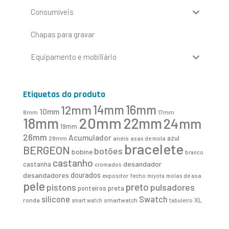
Consumíveis
Chapas para gravar
Equipamento e mobiliário
Etiquetas do produto
16mm
12mm
14mm
10mm
8mm
17mm
20mm
18mm
22mm
24mm
19mm
26mm
Acumulador
azul
28mm
anéis
asas de mola
bracelete
BERGEON
botões
bobine
branco
castanho
desandador
castanha
cromados
desandadores
dourados
expositor
fecho
molas de asa
miyota
pele
preto
pistons
pulsadores
ponteiros
preta
Swatch
silicone
XL
ronda
smartwatch
smart watch
tabuleiro