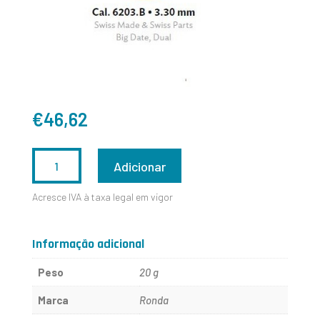
€
46,62
QUANTIDADE
Adicionar
DE
Acresce IVA à taxa legal em vigor
RONDA
6203.B
Informação adicional
Peso
20 g
Marca
Ronda