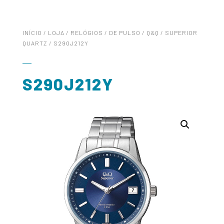
INÍCIO
/
LOJA
/
RELÓGIOS
/
DE PULSO
/
Q&Q
/
SUPERIOR
QUARTZ
/ S290J212Y
S290J212Y