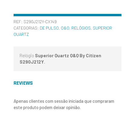
REF:
S290J212Y-CX149
CATEGORIAS:
DE PULSO
,
Q&Q
,
RELÓGIOS
,
SUPERIOR
QUARTZ
Relógio
Superior Quartz Q&Q By Citizen
S290J212Y
.
REVIEWS
Apenas clientes com sessão iniciada que compraram
este produto podem deixar opinião.