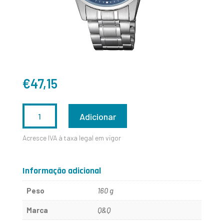
€
47,15
QUANTIDADE
Adicionar
DE
Acresce IVA à taxa legal em vigor
S290J212Y
Informação adicional
Peso
160 g
Marca
Q&Q