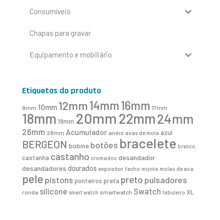
Consumíveis
Chapas para gravar
Equipamento e mobiliário
Etiquetas do produto
16mm
12mm
14mm
10mm
8mm
17mm
20mm
18mm
22mm
24mm
19mm
26mm
Acumulador
azul
28mm
anéis
asas de mola
bracelete
BERGEON
botões
bobine
branco
castanho
desandador
castanha
cromados
desandadores
dourados
expositor
fecho
molas de asa
miyota
pele
preto
pistons
pulsadores
ponteiros
preta
Swatch
silicone
XL
ronda
smartwatch
smart watch
tabuleiro