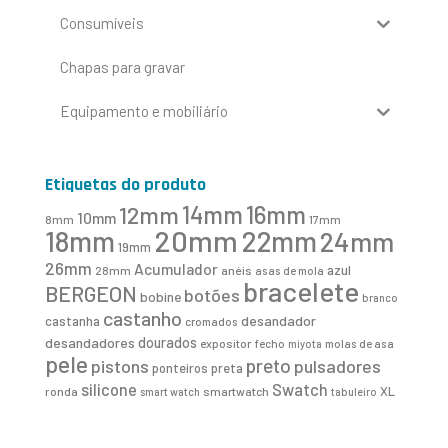
Consumíveis
Chapas para gravar
Equipamento e mobiliário
Etiquetas do produto
16mm
12mm
14mm
10mm
8mm
17mm
20mm
18mm
22mm
24mm
19mm
26mm
Acumulador
azul
28mm
anéis
asas de mola
bracelete
BERGEON
botões
bobine
branco
castanho
desandador
castanha
cromados
desandadores
dourados
expositor
fecho
molas de asa
miyota
pele
preto
pistons
pulsadores
ponteiros
preta
Swatch
silicone
XL
ronda
smartwatch
smart watch
tabuleiro