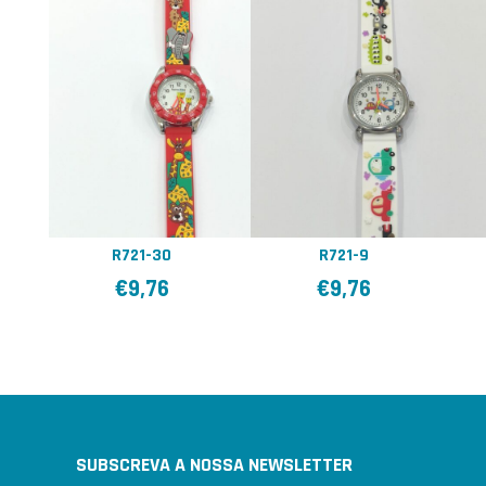
R721-30
R721-9
€
9,76
€
9,76
SUBSCREVA A NOSSA NEWSLETTER