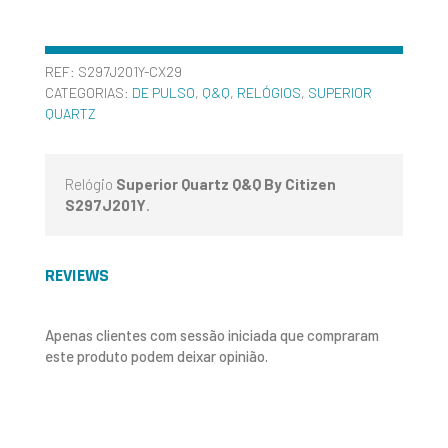
REF:
S297J201Y-CX29
CATEGORIAS:
DE PULSO
,
Q&Q
,
RELÓGIOS
,
SUPERIOR
QUARTZ
Relógio
Superior Quartz Q&Q By Citizen
S297J201Y
.
REVIEWS
Apenas clientes com sessão iniciada que compraram
este produto podem deixar opinião.