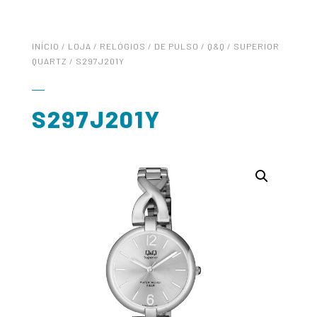
INÍCIO
/
LOJA
/
RELÓGIOS
/
DE PULSO
/
Q&Q
/
SUPERIOR
QUARTZ
/ S297J201Y
S297J201Y