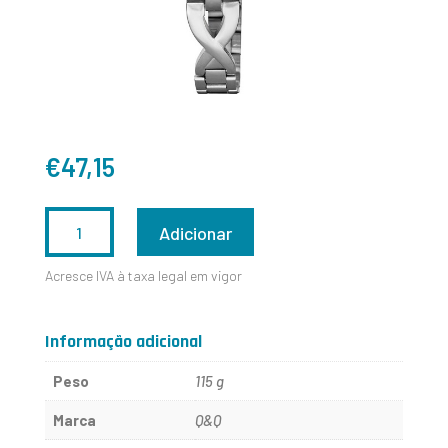
€
47,15
QUANTIDADE
Adicionar
DE
Acresce IVA à taxa legal em vigor
S297J201Y
Informação adicional
Peso
115 g
Marca
Q&Q