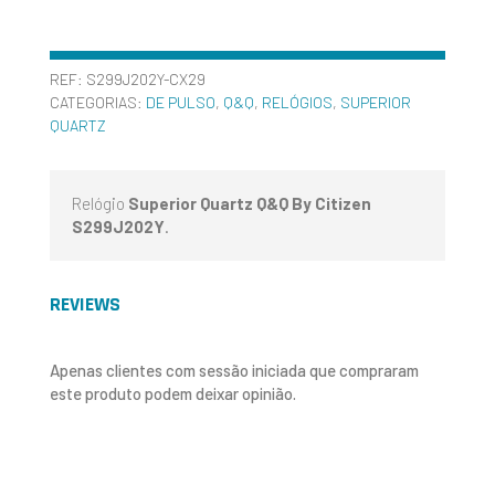
REF:
S299J202Y-CX29
CATEGORIAS:
DE PULSO
,
Q&Q
,
RELÓGIOS
,
SUPERIOR
QUARTZ
Relógio
Superior Quartz Q&Q By Citizen
S299J202Y
.
REVIEWS
Apenas clientes com sessão iniciada que compraram
este produto podem deixar opinião.