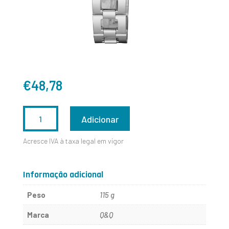
€
48,78
QUANTIDADE
Adicionar
DE
Acresce IVA à taxa legal em vigor
S299J202Y
Informação adicional
Peso
115 g
Marca
Q&Q