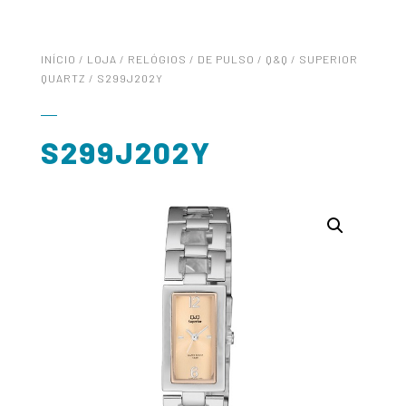
INÍCIO
/
LOJA
/
RELÓGIOS
/
DE PULSO
/
Q&Q
/
SUPERIOR
QUARTZ
/ S299J202Y
S299J202Y