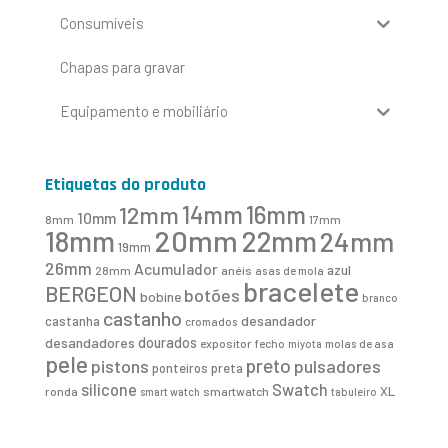
Consumíveis
Chapas para gravar
Equipamento e mobiliário
Etiquetas do produto
16mm
12mm
14mm
10mm
8mm
17mm
20mm
18mm
22mm
24mm
19mm
26mm
Acumulador
azul
28mm
anéis
asas de mola
bracelete
BERGEON
botões
bobine
branco
castanho
desandador
castanha
cromados
desandadores
dourados
expositor
fecho
molas de asa
miyota
pele
preto
pistons
pulsadores
ponteiros
preta
Swatch
silicone
XL
ronda
smartwatch
smart watch
tabuleiro